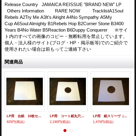
Release Country JAMAICA REISSUE "BRAND NEW" LP
Others Information RARE NOW TracklistA1Soul
Rebels A2Try Me A3It's Alright A4No Sympathy A5My
Cup A6Soul Almighty B1Rebels Hop B2Corner Stone B3400
Years B4No Water B5Reaction B6Duppy Conquerer ※サイ
ト内のすべての画像のコピー・無断転用を禁止しています。
個人・法人様のサイト(ブログ・HP・掲示板等)でのご紹介で
使用されたい場合は前もってご連絡下さい
関連商品
LP用 台紙 10枚セット
LP用 コート紙丸穴ジャケ 10枚セット
LP用 紙スリーヴ（レギュラー 四角の角） 10枚セット
825円
(税込)
2,190円
(税込)
1,470円
(税込)