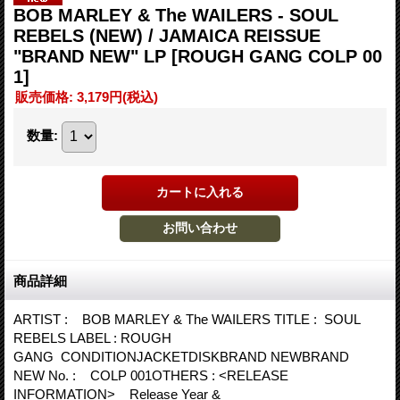
BOB MARLEY & The WAILERS - SOUL
REBELS (NEW) / JAMAICA REISSUE
"BRAND NEW" LP
[ROUGH GANG COLP 00
1]
販売価格
:
3,179円
(税込)
数量
:
商品詳細
ARTIST : BOB MARLEY & The WAILERS TITLE : SOUL
REBELS LABEL : ROUGH
GANG CONDITIONJACKETDISKBRAND NEWBRAND
NEW No. : COLP 001OTHERS : <RELEASE
INFORMATION> Release Year &