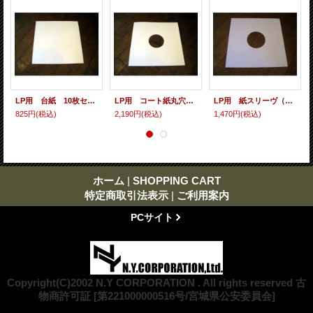
LP用 台紙 10枚セット
LP用 コート紙丸穴ジャケ 10枚セット
LP用 紙スリーヴ（レギュラー 四角の角） 10枚セット
825円
(税込)
2,190円
(税込)
1,470円
(税込)
ホーム
|
SHOPPING CART
特定商取引法表示
|
ご利用案内
PCサイト
Copyright(C)2002 N.Y CORPORATION . All rights reserved 古
物商許可証 [第221000000516号/宮城県公安委員会]