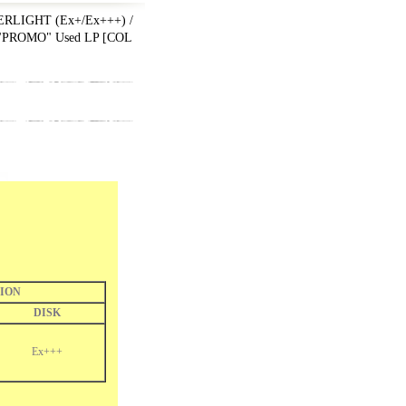
RLIGHT (Ex+/Ex+++) /
"PROMO" Used LP
[
COL
ION
DISK
Ex+++