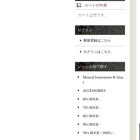
カートの中身
カートは空です。
ログイン
新規登録はこちら
ログインはこちら
ジャンル別で探す
Musical Instruments & Gear
s
ACCESSORIES
60's ROCK :
70's ROCK :
80's ROCK :
90's ROCK :
'00's ROCK / 2000's ~