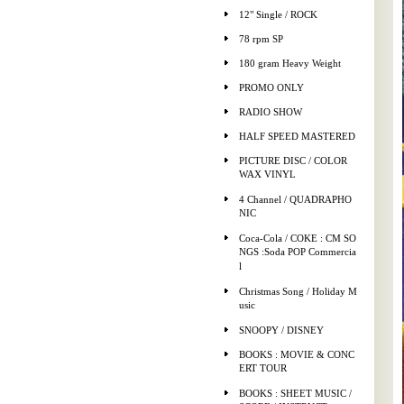
12" Single / ROCK
78 rpm SP
180 gram Heavy Weight
PROMO ONLY
RADIO SHOW
HALF SPEED MASTERED
PICTURE DISC / COLOR
WAX VINYL
4 Channel / QUADRAPHO
NIC
Coca-Cola / COKE : CM SO
NGS :Soda POP Commercia
l
Christmas Song / Holiday M
usic
SNOOPY / DISNEY
BOOKS : MOVIE & CONC
ERT TOUR
BOOKS : SHEET MUSIC /