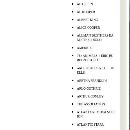
AL GREEN
AL KOOPER
ALBERT KING
ALICE COOPER
ALLMAN BROTHERS BA
ND, THE + SOLO
AMERICA
The ANIMALS + ERIC BU
RDON + SOLO
ARCHIE BELL & THE DR
ELLS
ARETHA FRANKLIN
ARLO GUTHRIE
ARTHUR CONLEY
THE ASSOCIATION
ATLANTA RHYTHM SECT
ION
ATLANTIC STARR