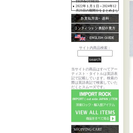
TION&OTHERS
2022年１月１日～2024年12
月25日の期間分をまとめまし
た。
サイト内商品検索：
当サイトの商品はすべてアー
ティスト・タイトルは英語表
記で記載しています。検索の
際は英語表記で検索していた
だくとスムーズです。
SHOPPING CART