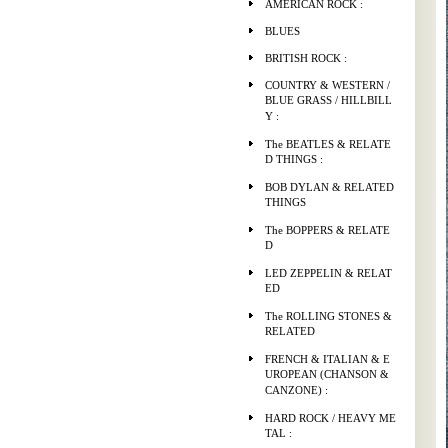
AMERICAN ROCK :
BLUES
BRITISH ROCK :
COUNTRY & WESTERN /
BLUE GRASS / HILLBILL
Y :
The BEATLES & RELATE
D THINGS :
BOB DYLAN & RELATED
THINGS
The BOPPERS & RELATE
D
LED ZEPPELIN & RELAT
ED
The ROLLING STONES &
RELATED
FRENCH & ITALIAN & E
UROPEAN (CHANSON &
CANZONE) :
HARD ROCK / HEAVY ME
TAL :