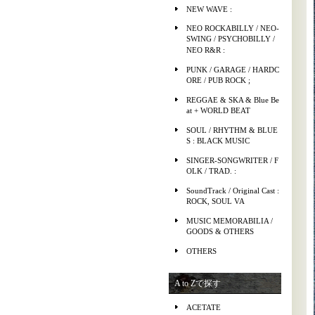
NEW WAVE :
NEO ROCKABILLY / NEO-
SWING / PSYCHOBILLY /
NEO R&R :
PUNK / GARAGE / HARDC
ORE / PUB ROCK ;
REGGAE & SKA & Blue Be
at + WORLD BEAT
SOUL / RHYTHM & BLUE
S : BLACK MUSIC
SINGER-SONGWRITER / F
OLK / TRAD. :
SoundTrack / Original Cast :
ROCK, SOUL VA
MUSIC MEMORABILIA /
GOODS & OTHERS
OTHERS
A to Zで探す
ACETATE