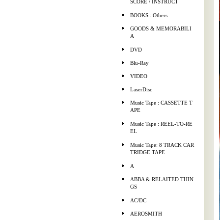
SCORE / INSTRUCT
BOOKS : Others
GOODS & MEMORABILI
A
DVD
Blu-Ray
VIDEO
LaserDisc
Music Tape : CASSETTE T
APE
Music Tape : REEL-TO-RE
EL
Music Tape: 8 TRACK CAR
TRIDGE TAPE
A
ABBA & RELAITED THIN
GS
AC/DC
AEROSMITH