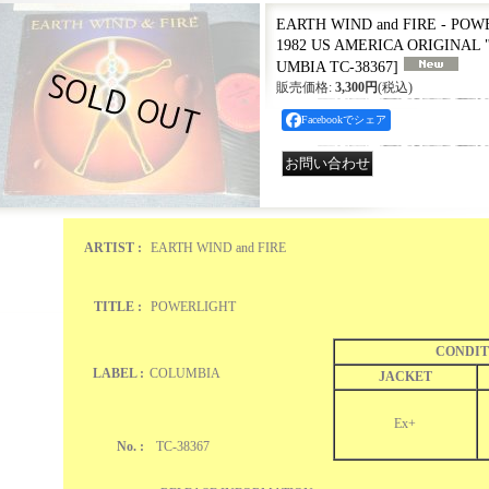
EARTH WIND and FIRE - POWE
1982 US AMERICA ORIGINAL 
UMBIA TC-38367
]
販売価格
:
3,300円
(税込)
Facebookでシェア
ARTIST :
EARTH WIND and FIRE
TITLE :
POWERLIGHT
CONDIT
LABEL :
COLUMBIA
JACKET
Ex+
No. :
TC-38367