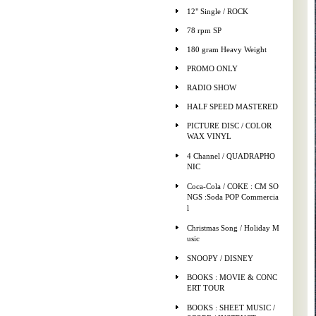
12" Single / ROCK
78 rpm SP
180 gram Heavy Weight
PROMO ONLY
RADIO SHOW
HALF SPEED MASTERED
PICTURE DISC / COLOR
WAX VINYL
4 Channel / QUADRAPHO
NIC
Coca-Cola / COKE : CM SO
NGS :Soda POP Commercia
l
Christmas Song / Holiday M
usic
SNOOPY / DISNEY
BOOKS : MOVIE & CONC
ERT TOUR
BOOKS : SHEET MUSIC /