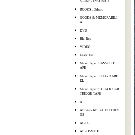
SCORE / INSTRUCT
BOOKS : Others
GOODS & MEMORABILI
A
DVD
Blu-Ray
VIDEO
LaserDisc
Music Tape : CASSETTE T
APE
Music Tape : REEL-TO-RE
EL
Music Tape: 8 TRACK CAR
TRIDGE TAPE
A
ABBA & RELAITED THIN
GS
AC/DC
AEROSMITH