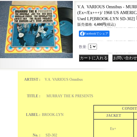
V.A. VARIOUS Omnibus - MU
(Ex+/Ex+++)/ 1968 US AMERI
Used LP
[
BROOK-LYN SD-302
]
販売価格
:
4,400円
(税込)
Facebookでシェア
数量
:
｜
ARTIST :
V.A. VARIOUS Omnibus
TITLE :
MURRAY THE K PRESENTS
CONDIT
LABEL :
BROOK-LYN
JACKET
Ex+
No. :
SD-302