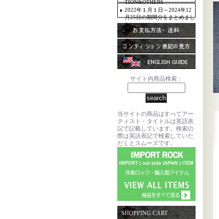
TION&OTHERS
2022年１月１日～2024年12
月25日の期間分をまとめまし
た。
サイト内商品検索：
当サイトの商品はすべてアー
ティスト・タイトルは英語表
記で記載しています。検索の
際は英語表記で検索していた
だくとスムーズです。
SHOPPING CART