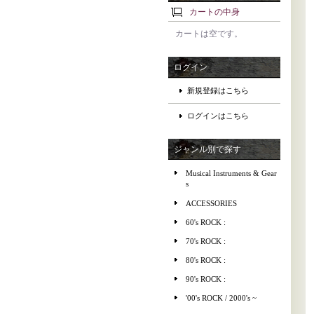
カートの中身
カートは空です。
ログイン
新規登録はこちら
ログインはこちら
ジャンル別で探す
Musical Instruments & Gear
s
ACCESSORIES
60's ROCK :
70's ROCK :
80's ROCK :
90's ROCK :
'00's ROCK / 2000's ~