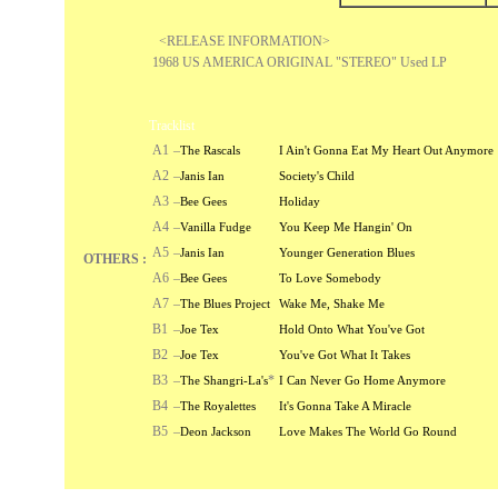
<RELEASE INFORMATION>
1968 US AMERICA ORIGINAL "STEREO" Used LP
Tracklist
A1
–
The Rascals
I Ain't Gonna Eat My Heart Out Anymore
A2
–
Janis Ian
Society's Child
A3
–
Bee Gees
Holiday
A4
–
Vanilla Fudge
You Keep Me Hangin' On
A5
–
Janis Ian
Younger Generation Blues
OTHERS :
A6
–
Bee Gees
To Love Somebody
A7
–
The Blues Project
Wake Me, Shake Me
B1
–
Joe Tex
Hold Onto What You've Got
B2
–
Joe Tex
You've Got What It Takes
B3
–
*
The Shangri-La's
I Can Never Go Home Anymore
B4
–
The Royalettes
It's Gonna Take A Miracle
B5
–
Deon Jackson
Love Makes The World Go Round