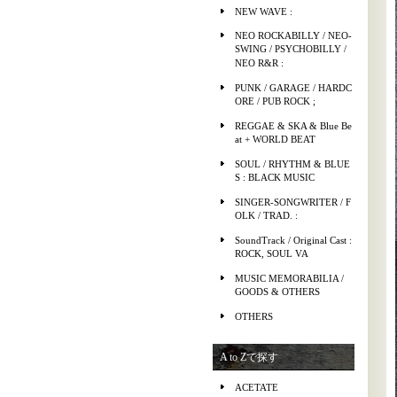
NEW WAVE :
NEO ROCKABILLY / NEO-
SWING / PSYCHOBILLY /
NEO R&R :
PUNK / GARAGE / HARDC
ORE / PUB ROCK ;
REGGAE & SKA & Blue Be
at + WORLD BEAT
SOUL / RHYTHM & BLUE
S : BLACK MUSIC
SINGER-SONGWRITER / F
OLK / TRAD. :
SoundTrack / Original Cast :
ROCK, SOUL VA
MUSIC MEMORABILIA /
GOODS & OTHERS
OTHERS
A to Zで探す
ACETATE