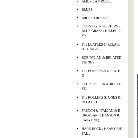
AMERICAN ROCK :
BLUES
BRITISH ROCK :
COUNTRY & WESTERN /
BLUE GRASS / HILLBILL
Y :
The BEATLES & RELATE
D THINGS :
BOB DYLAN & RELATED
THINGS
The BOPPERS & RELATE
D
LED ZEPPELIN & RELAT
ED
The ROLLING STONES &
RELATED
FRENCH & ITALIAN & E
UROPEAN (CHANSON &
CANZONE) :
HARD ROCK / HEAVY ME
TAL :