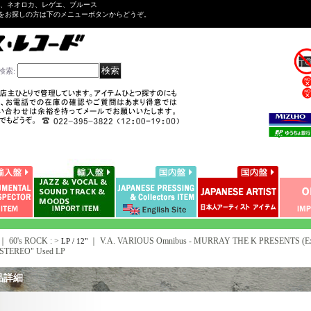
ル、ネオロカ、レゲエ、ブルース
をお探しの方は下のメニューボタンからどうぞ。
検索
:
｜ 60's ROCK : >
｜
V.A. VARIOUS Omnibus - MURRAY THE K PRESENTS (E
LP / 12"
STEREO" Used LP
品詳細