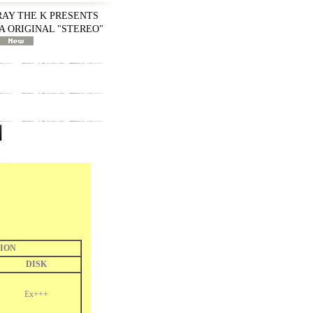
RRAY THE K PRESENTS
CA ORIGINAL "STEREO"
ION
DISK
Ex+++