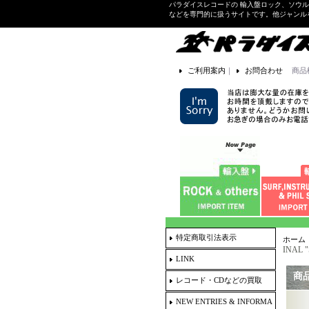
パラダイスレコードの 輸入盤ロック、ソウ
などを専門的に扱うサイトです。他ジャンル
ご利用案内
｜
お問合わせ
商品
特定商取引法表示
ホーム
INAL "
LINK
商
レコード・CDなどの買取
NEW ENTRIES & INFORMA