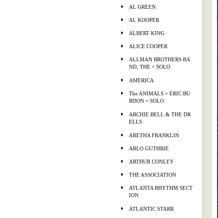
AL GREEN
AL KOOPER
ALBERT KING
ALICE COOPER
ALLMAN BROTHERS BA
ND, THE + SOLO
AMERICA
The ANIMALS + ERIC BU
RDON + SOLO
ARCHIE BELL & THE DR
ELLS
ARETHA FRANKLIN
ARLO GUTHRIE
ARTHUR CONLEY
THE ASSOCIATION
ATLANTA RHYTHM SECT
ION
ATLANTIC STARR