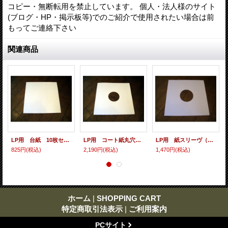
コピー・無断転用を禁止しています。 個人・法人様のサイト
(ブログ・HP・掲示板等)でのご紹介で使用されたい場合は前
もってご連絡下さい
関連商品
LP用 台紙 10枚セット
LP用 コート紙丸穴ジャケ 10枚セット
LP用 紙スリーヴ（レギュラー 四角の角） 10枚セット
825円
(税込)
2,190円
(税込)
1,470円
(税込)
ホーム
|
SHOPPING CART
特定商取引法表示
|
ご利用案内
PCサイト