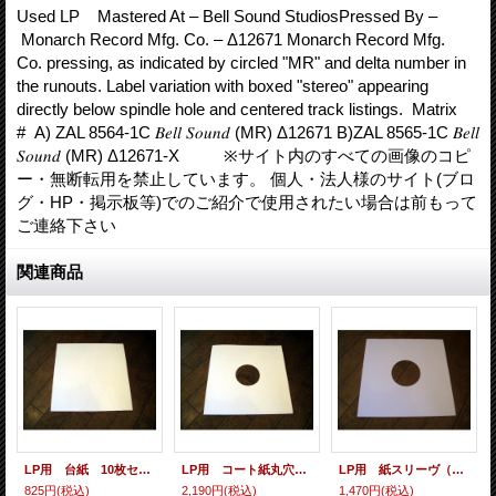
Used LP Mastered At – Bell Sound StudiosPressed By –
Monarch Record Mfg. Co. – Δ12671 Monarch Record Mfg.
Co. pressing, as indicated by circled "MR" and delta number in
the runouts. Label variation with boxed "stereo" appearing
directly below spindle hole and centered track listings. Matrix
# A) ZAL 8564-1C 𝐵𝑒𝑙𝑙 𝑆𝑜𝑢𝑛𝑑 (MR) Δ12671 B)ZAL 8565-1C 𝐵𝑒𝑙𝑙
𝑆𝑜𝑢𝑛𝑑 (MR) Δ12671-X ※サイト内のすべての画像のコピ
ー・無断転用を禁止しています。 個人・法人様のサイト(ブロ
グ・HP・掲示板等)でのご紹介で使用されたい場合は前もって
ご連絡下さい
関連商品
LP用 台紙 10枚セット
LP用 コート紙丸穴ジャケ 10枚セット
LP用 紙スリーヴ（レギュラー 四角の角） 10枚セット
825円
(税込)
2,190円
(税込)
1,470円
(税込)