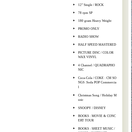
12" Single / ROCK
78 rpm SP
180 gram Heavy Weight
PROMO ONLY
RADIO SHOW
HALF SPEED MASTERED
PICTURE DISC / COLOR
WAX VINYL
4 Channel / QUADRAPHO
NIC
Coca-Cola / COKE : CM SO
NGS :Soda POP Commercia
l
Christmas Song / Holiday M
usic
SNOOPY / DISNEY
BOOKS : MOVIE & CONC
ERT TOUR
BOOKS : SHEET MUSIC /