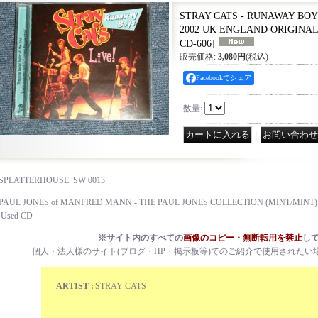
STRAY CATS - RUNAWAY BOYS
2002 UK ENGLAND ORIGINAL 
CD-606
]
販売価格
:
3,080円
(税込)
Facebookでシェア
数量
:
｜
SPLATTERHOUSE SW 0013
PAUL JONES of MANFRED MANN - THE PAUL JONES COLLECTION (MINT/MINT)
Used CD
※サイト内のすべての
画像のコピー・無断転用を禁止
し
個人・法人様のサイト(ブログ・HP・掲示板等)でのご紹介で使用されたい
ARTIST :
STRAY CATS