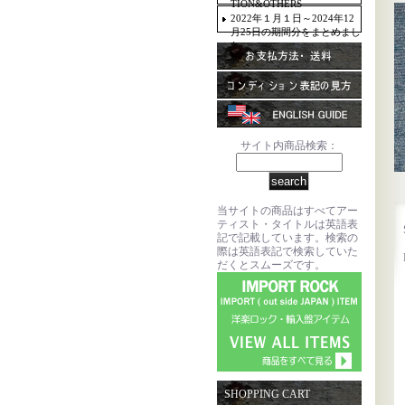
TION&OTHERS
2022年１月１日～2024年12
月25日の期間分をまとめまし
た。
サイト内商品検索：
当サイトの商品はすべてアー
ティスト・タイトルは英語表
記で記載しています。検索の
際は英語表記で検索していた
だくとスムーズです。
SHOPPING CART