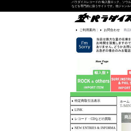
パラダイスレコードの 輸入盤ロック、ソウ
などを専門的に扱うサイトです。他ジャンル
ご利用案内
｜
お問合わせ
商品
特定商取引法表示
ホーム
T-/MIN
LINK
商
レコード・CDなどの買取
NEW ENTRIES & INFORMA