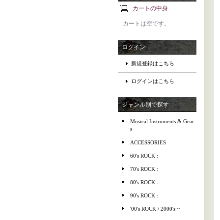
カートの中身
カートは空です。
ログイン
新規登録はこちら
ログインはこちら
ジャンル別で探す
Musical Instruments & Gear
s
ACCESSORIES
60's ROCK :
70's ROCK :
80's ROCK :
90's ROCK :
'00's ROCK / 2000's ~