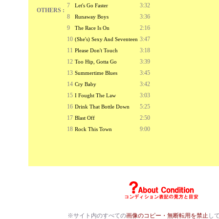
7
3:32
Let's Go Faster
OTHERS :
8
3:36
Runaway Boys
9
2:16
The Race Is On
10
3:47
(She's) Sexy And Seventeen
11
3:18
Please Don't Touch
12
3:39
Too Hip, Gotta Go
13
3:45
Summertime Blues
14
3:42
Cry Baby
15
3:03
I Fought The Law
16
5:25
Drink That Bottle Down
17
2:50
Blast Off
18
9:00
Rock This Town
※サイト内のすべての
画像のコピー・無断転用を禁止
し