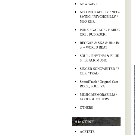
NEW WAVE :
NEO ROCKABILLY / NEO-
SWING / PSYCHOBILLY /
NEO R&R :
PUNK / GARAGE / HARDC
ORE / PUB ROCK ;
REGGAE & SKA & Blue Be
at + WORLD BEAT
SOUL / RHYTHM & BLUE
S : BLACK MUSIC
SINGER-SONGWRITER / F
OLK / TRAD. :
SoundTrack / Original Cast :
ROCK, SOUL VA
MUSIC MEMORABILIA /
GOODS & OTHERS
OTHERS
A to Zで探す
ACETATE