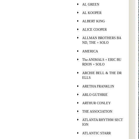
AL GREEN
AL KOOPER
ALBERT KING
ALICE COOPER
ALLMAN BROTHERS BA
ND, THE + SOLO
AMERICA
The ANIMALS + ERIC BU
RDON + SOLO
ARCHIE BELL & THE DR
ELLS
ARETHA FRANKLIN
ARLO GUTHRIE
ARTHUR CONLEY
THE ASSOCIATION
ATLANTA RHYTHM SECT
ION
ATLANTIC STARR