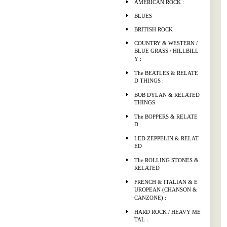
AMERICAN ROCK :
BLUES
BRITISH ROCK :
COUNTRY & WESTERN /
BLUE GRASS / HILLBILL
Y :
The BEATLES & RELATE
D THINGS :
BOB DYLAN & RELATED
THINGS
The BOPPERS & RELATE
D
LED ZEPPELIN & RELAT
ED
The ROLLING STONES &
RELATED
FRENCH & ITALIAN & E
UROPEAN (CHANSON &
CANZONE) :
HARD ROCK / HEAVY ME
TAL :