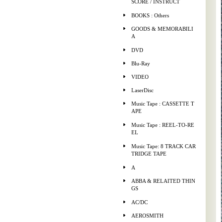
SCORE / INSTRUCT
BOOKS : Others
GOODS & MEMORABILI
A
DVD
Blu-Ray
VIDEO
LaserDisc
Music Tape : CASSETTE T
APE
Music Tape : REEL-TO-RE
EL
Music Tape: 8 TRACK CAR
TRIDGE TAPE
A
ABBA & RELAITED THIN
GS
AC/DC
AEROSMITH