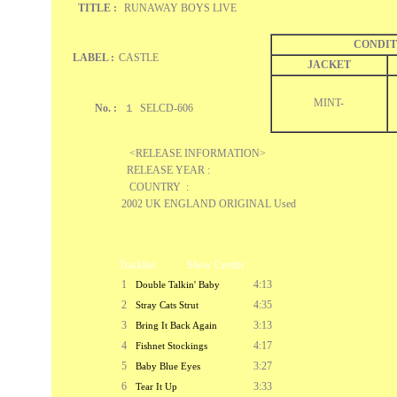
TITLE :
RUNAWAY BOYS LIVE
CONDIT
LABEL :
CASTLE
JACKET
MINT-
No. :
１ SELCD-606
<RELEASE INFORMATION>
RELEASE YEAR :
COUNTRY :
2002 UK ENGLAND ORIGINAL Used
Tracklist
Show Credits
1
4:13
Double Talkin' Baby
2
4:35
Stray Cats Strut
3
3:13
Bring It Back Again
4
4:17
Fishnet Stockings
5
3:27
Baby Blue Eyes
6
3:33
Tear It Up