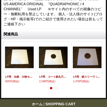
US AMERICA ORIGINAL "QUADRAPHONIC / 4
CHANNEL" Used LP ※サイト内のすべての画像のコピ
ー・無断転用を禁止しています。 個人・法人様のサイト(ブロ
グ・HP・掲示板等)でのご紹介で使用されたい場合は前もって
ご連絡下さい
関連商品
LP用 台紙 10枚セット
LP用 コート紙丸穴ジャケ 10枚セット
LP用 紙スリーヴ（レギュラー 四角の角） 10枚セット
825円
(税込)
2,190円
(税込)
1,470円
(税込)
ホーム
|
SHOPPING CART