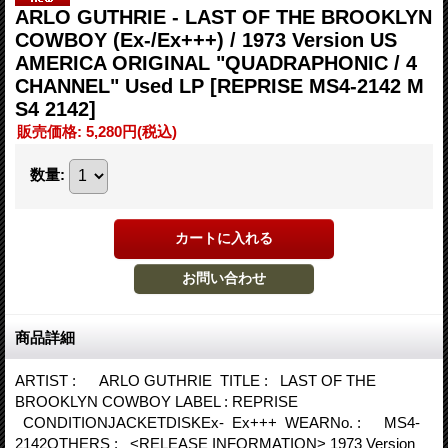
ARLO GUTHRIE - LAST OF THE BROOKLYN
COWBOY (Ex-/Ex+++) / 1973 Version US
AMERICA ORIGINAL "QUADRAPHONIC / 4
CHANNEL" Used LP
[REPRISE MS4-2142 M
S4 2142]
販売価格
:
5,280円
(税込)
数量
:
商品詳細
ARTIST : ARLO GUTHRIE TITLE : LAST OF THE
BROOKLYN COWBOY LABEL : REPRISE
CONDITIONJACKETDISKEx- Ex+++ WEARNo. : MS4-
2142OTHERS : <RELEASE INFORMATION> 1973 Version