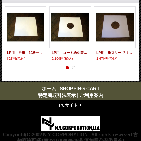
LP用 台紙 10枚セット
LP用 コート紙丸穴ジャケ 10枚セット
LP用 紙スリーヴ（レギュラー 四角の角） 10枚セット
825円
(税込)
2,190円
(税込)
1,470円
(税込)
ホーム
|
SHOPPING CART
特定商取引法表示
|
ご利用案内
PCサイト
Copyright(C)2002 N.Y CORPORATION . All rights reserved 古
物商許可証 [第221000000516号/宮城県公安委員会]