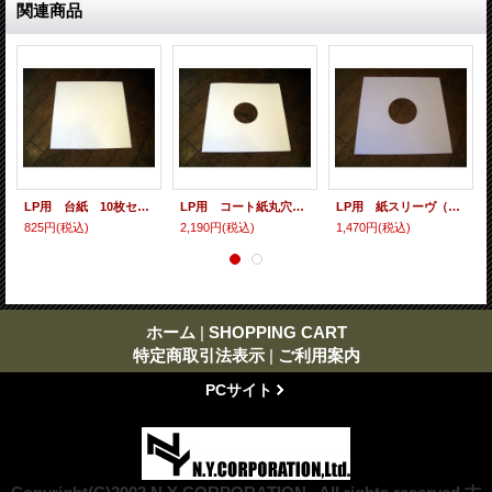
関連商品
LP用 台紙 10枚セット
LP用 コート紙丸穴ジャケ 10枚セット
LP用 紙スリーヴ（レギュラー 四角の角） 10枚セット
825円
(税込)
2,190円
(税込)
1,470円
(税込)
ホーム
|
SHOPPING CART
特定商取引法表示
|
ご利用案内
PCサイト