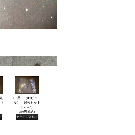
丸
LP用 （09ビニー
ット
ル） 10枚セット
[care-3]
330円
(税込)