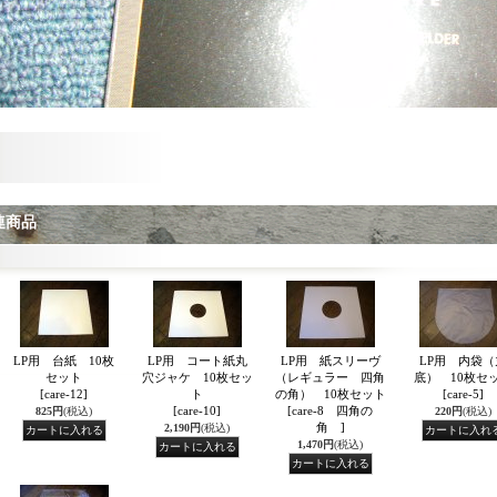
連商品
LP用 台紙 10枚
LP用 コート紙丸
LP用 紙スリーヴ
LP用 内袋（
セット
穴ジャケ 10枚セッ
（レギュラー 四角
底） 10枚セ
[care-12]
ト
の角） 10枚セット
[care-5]
[care-10]
[care-8 四角の
825円
(税込)
220円
(税込)
角 ]
2,190円
(税込)
1,470円
(税込)