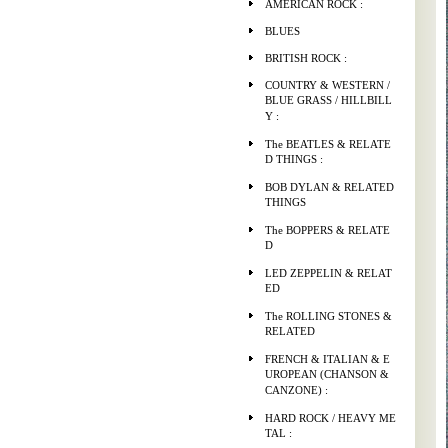
AMERICAN ROCK :
BLUES
BRITISH ROCK :
COUNTRY & WESTERN /
BLUE GRASS / HILLBILL
Y :
The BEATLES & RELATE
D THINGS :
BOB DYLAN & RELATED
THINGS
The BOPPERS & RELATE
D
LED ZEPPELIN & RELAT
ED
The ROLLING STONES &
RELATED
FRENCH & ITALIAN & E
UROPEAN (CHANSON &
CANZONE) :
HARD ROCK / HEAVY ME
TAL :