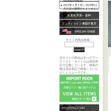
TION&OTHERS
2022年１月１日～2024年12
月25日の期間分をまとめまし
た。
サイト内商品検索：
当サイトの商品はすべてアー
ティスト・タイトルは英語表
記で記載しています。検索の
際は英語表記で検索していた
だくとスムーズです。
SHOPPING CART