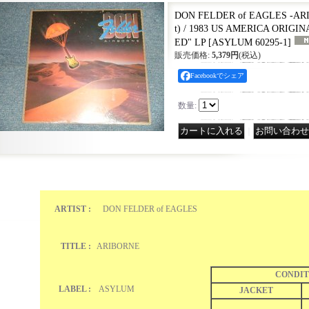
DON FELDER of EAGLES -AR
t) / 1983 US AMERICA ORIG
ED" LP
[
ASYLUM 60295-1
]
販売価格
:
5,379円
(税込)
Facebookでシェア
数量
:
｜
ARTIST :
DON FELDER of EAGLES
TITLE :
ARIBORNE
CONDIT
LABEL :
ASYLUM
JACKET