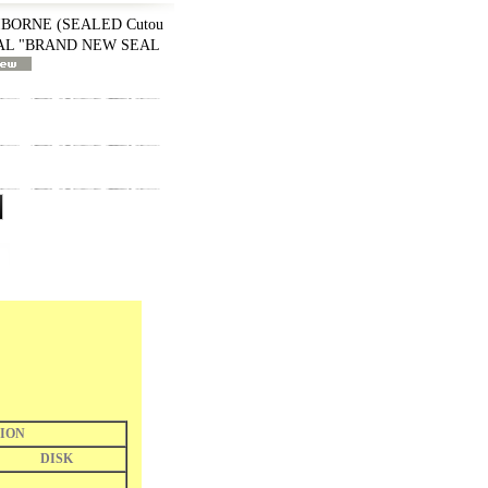
IBORNE (SEALED Cutou
INAL "BRAND NEW SEAL
ION
DISK