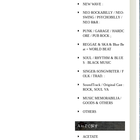
NEW WAVE :
NEO ROCKABILLY / NEO-
SWING / PSYCHOBILLY /
NEO R&R :
PUNK / GARAGE / HARDC
ORE / PUB ROCK ;
REGGAE & SKA & Blue Be
at + WORLD BEAT
SOUL / RHYTHM & BLUE
S : BLACK MUSIC
SINGER-SONGWRITER / F
OLK / TRAD. :
SoundTrack / Original Cast :
ROCK, SOUL VA
MUSIC MEMORABILIA /
GOODS & OTHERS
OTHERS
A to Zで探す
ACETATE