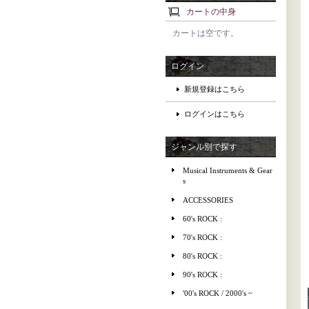
カートの中身
カートは空です。
ログイン
新規登録はこちら
ログインはこちら
ジャンル別で探す
Musical Instruments & Gear
s
ACCESSORIES
60's ROCK :
70's ROCK :
80's ROCK :
90's ROCK :
'00's ROCK / 2000's ~