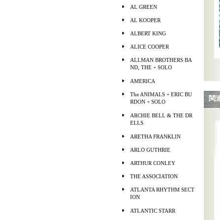
AL GREEN
AL KOOPER
ALBERT KING
ALICE COOPER
ALLMAN BROTHERS BA
ND, THE + SOLO
AMERICA
The ANIMALS + ERIC BU
関
RDON + SOLO
ARCHIE BELL & THE DR
ELLS
ARETHA FRANKLIN
ARLO GUTHRIE
ARTHUR CONLEY
THE ASSOCIATION
ATLANTA RHYTHM SECT
ION
ATLANTIC STARR