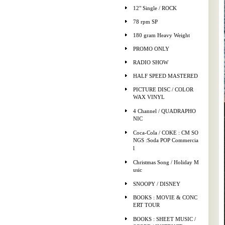
12" Single / ROCK
78 rpm SP
180 gram Heavy Weight
PROMO ONLY
RADIO SHOW
HALF SPEED MASTERED
PICTURE DISC / COLOR
WAX VINYL
4 Channel / QUADRAPHO
NIC
Coca-Cola / COKE : CM SO
NGS :Soda POP Commercia
l
Christmas Song / Holiday M
usic
SNOOPY / DISNEY
BOOKS : MOVIE & CONC
ERT TOUR
BOOKS : SHEET MUSIC /