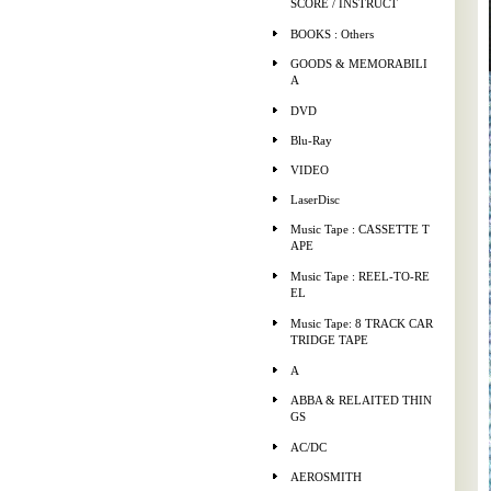
SCORE / INSTRUCT
BOOKS : Others
GOODS & MEMORABILI
A
DVD
Blu-Ray
VIDEO
LaserDisc
Music Tape : CASSETTE T
APE
Music Tape : REEL-TO-RE
EL
Music Tape: 8 TRACK CAR
TRIDGE TAPE
A
ABBA & RELAITED THIN
GS
AC/DC
AEROSMITH