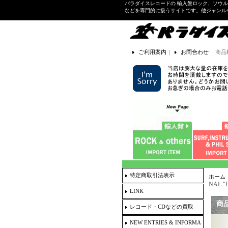
パラダイスレコードの 輸入盤ロック、ソウ
などを専門的に扱うサイトです。他ジャンル
ご利用案内
｜
お問合わせ
商品
特定商取引法表示
ホーム
NAL "
LINK
商
レコード・CDなどの買取
NEW ENTRIES & INFORMA