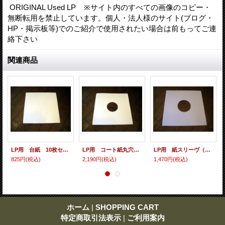
ORIGINAL Used LP ※サイト内のすべての画像のコピー・
無断転用を禁止しています。個人・法人様のサイト(ブログ・
HP・掲示板等)でのご紹介で使用されたい場合は前もってご連
絡下さい
関連商品
LP用 台紙 10枚セット
LP用 コート紙丸穴ジャケ 10枚セット
LP用 紙スリーヴ（レギュラー 四角の角） 10枚セット
825円
(税込)
2,190円
(税込)
1,470円
(税込)
ホーム
|
SHOPPING CART
特定商取引法表示
|
ご利用案内