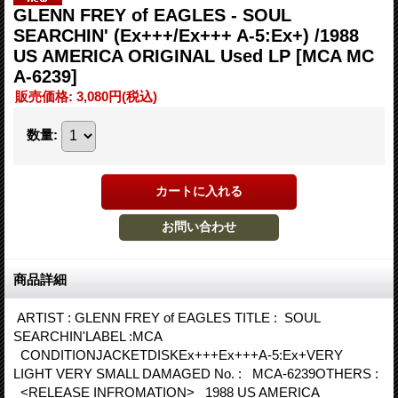
GLENN FREY of EAGLES - SOUL
SEARCHIN' (Ex+++/Ex+++ A-5:Ex+) /1988
US AMERICA ORIGINAL Used LP
[MCA MC
A-6239]
販売価格
:
3,080円
(税込)
数量
:
商品詳細
ARTIST : GLENN FREY of EAGLES TITLE : SOUL
SEARCHIN'LABEL :MCA
CONDITIONJACKETDISKEx+++Ex+++A-5:Ex+VERY
LIGHT VERY SMALL DAMAGED No. : MCA-6239OTHERS :
<RELEASE INFROMATION> 1988 US AMERICA