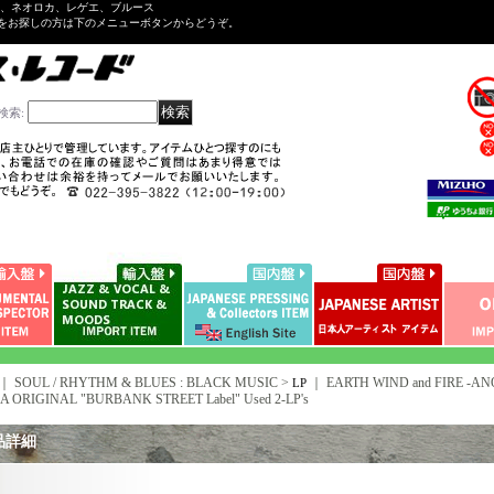
ル、ネオロカ、レゲエ、ブルース
をお探しの方は下のメニューボタンからどうぞ。
検索
:
｜ SOUL / RHYTHM & BLUES : BLACK MUSIC >
｜
EARTH WIND and FIRE -ANO
LP
 ORIGINAL "BURBANK STREET Label" Used 2-LP's
品詳細