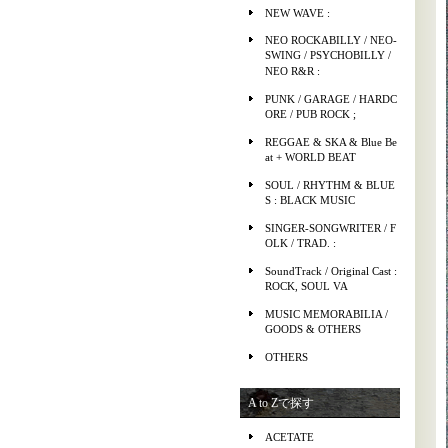
NEW WAVE :
NEO ROCKABILLY / NEO-
SWING / PSYCHOBILLY /
NEO R&R :
PUNK / GARAGE / HARDC
ORE / PUB ROCK ;
REGGAE & SKA & Blue Be
at + WORLD BEAT
SOUL / RHYTHM & BLUE
S : BLACK MUSIC
SINGER-SONGWRITER / F
OLK / TRAD. :
SoundTrack / Original Cast :
ROCK, SOUL VA
MUSIC MEMORABILIA /
GOODS & OTHERS
OTHERS
A to Zで探す
ACETATE