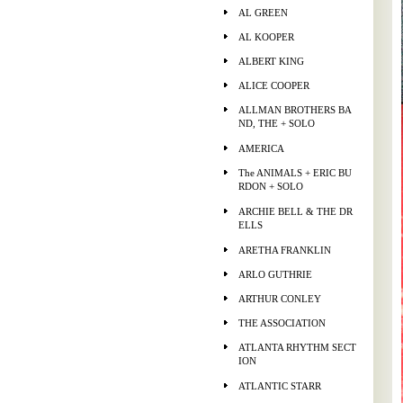
AL GREEN
AL KOOPER
ALBERT KING
ALICE COOPER
ALLMAN BROTHERS BA
ND, THE + SOLO
AMERICA
The ANIMALS + ERIC BU
RDON + SOLO
ARCHIE BELL & THE DR
ELLS
ARETHA FRANKLIN
ARLO GUTHRIE
ARTHUR CONLEY
THE ASSOCIATION
ATLANTA RHYTHM SECT
ION
ATLANTIC STARR