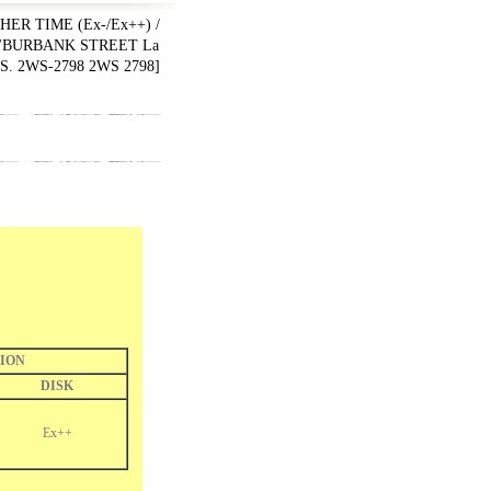
ER TIME (Ex-/Ex++) /
 "BURBANK STREET La
. 2WS-2798 2WS 2798
]
ION
DISK
Ex++