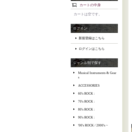
カートの中身
カートは空です。
ログイン
新規登録はこちら
ログインはこちら
ジャンル別で探す
Musical Instruments & Gear
s
ACCESSORIES
60's ROCK :
70's ROCK :
80's ROCK :
90's ROCK :
'00's ROCK / 2000's ~