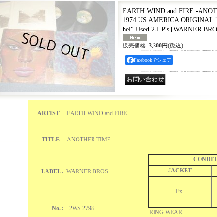
EARTH WIND and FIRE -ANOTH
1974 US AMERICA ORIGINAL
bel" Used 2-LP's
[
WARNER BROS
販売価格
:
3,300円
(税込)
Facebookでシェア
ARTIST :
EARTH WIND and FIRE
TITLE :
ANOTHER TIME
CONDIT
JACKET
LABEL :
WARNER BROS.
Ex-
No. :
2WS 2798
RING WEAR