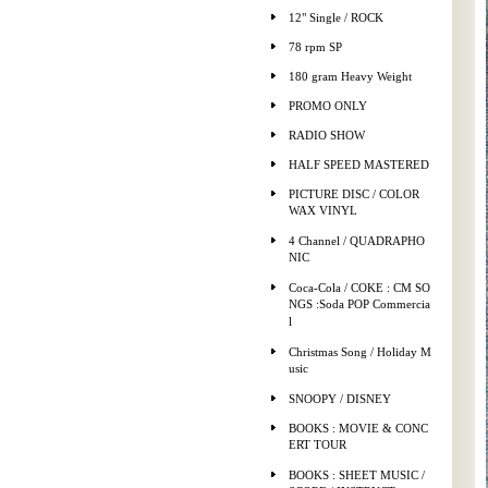
12" Single / ROCK
78 rpm SP
180 gram Heavy Weight
PROMO ONLY
RADIO SHOW
HALF SPEED MASTERED
PICTURE DISC / COLOR
WAX VINYL
4 Channel / QUADRAPHO
NIC
Coca-Cola / COKE : CM SO
NGS :Soda POP Commercia
l
Christmas Song / Holiday M
usic
SNOOPY / DISNEY
BOOKS : MOVIE & CONC
ERT TOUR
BOOKS : SHEET MUSIC /