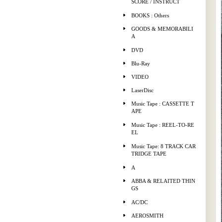
SCORE / INSTRUCT
BOOKS : Others
GOODS & MEMORABILI
A
DVD
Blu-Ray
VIDEO
LaserDisc
Music Tape : CASSETTE T
APE
Music Tape : REEL-TO-RE
EL
Music Tape: 8 TRACK CAR
TRIDGE TAPE
A
ABBA & RELAITED THIN
GS
AC/DC
AEROSMITH