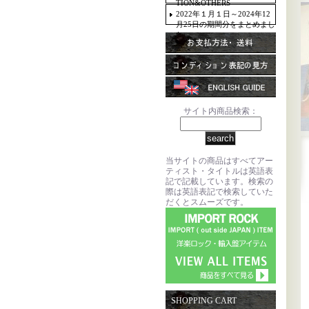
TION&OTHERS
2022年１月１日～2024年12
月25日の期間分をまとめまし
た。
サイト内商品検索：
当サイトの商品はすべてアー
ティスト・タイトルは英語表
記で記載しています。検索の
際は英語表記で検索していた
だくとスムーズです。
SHOPPING CART