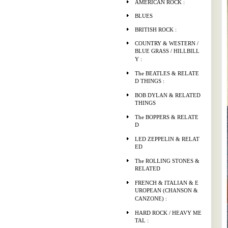
AMERICAN ROCK :
BLUES
BRITISH ROCK :
COUNTRY & WESTERN /
BLUE GRASS / HILLBILL
Y :
The BEATLES & RELATE
D THINGS :
BOB DYLAN & RELATED
THINGS
The BOPPERS & RELATE
D
LED ZEPPELIN & RELAT
ED
The ROLLING STONES &
RELATED
FRENCH & ITALIAN & E
UROPEAN (CHANSON &
CANZONE) :
HARD ROCK / HEAVY ME
TAL :