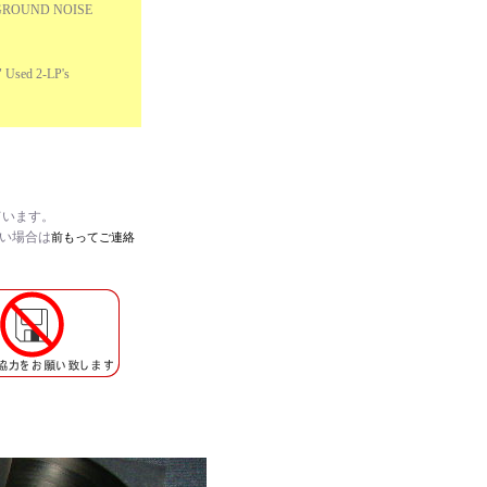
 GROUND NOISE
Used 2-LP's
ています。
たい場合は
前もってご連絡