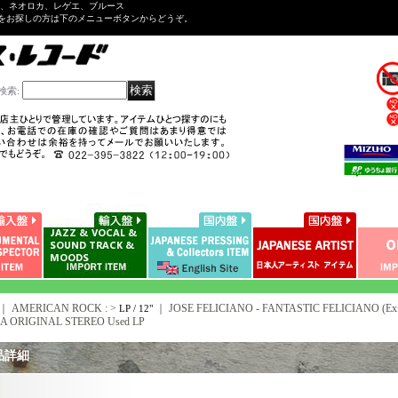
ル、ネオロカ、レゲエ、ブルース
をお探しの方は下のメニューボタンからどうぞ。
検索
:
｜ AMERICAN ROCK : >
｜
JOSE FELICIANO - FANTASTIC FELICIANO (Ex+
LP / 12"
A ORIGINAL STEREO Used LP
品詳細