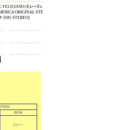
C FELICIANO (Ex++/Ex
AMERICA ORIGINAL STE
P-3581 STEREO
]
ITION
DISK
Ex+++