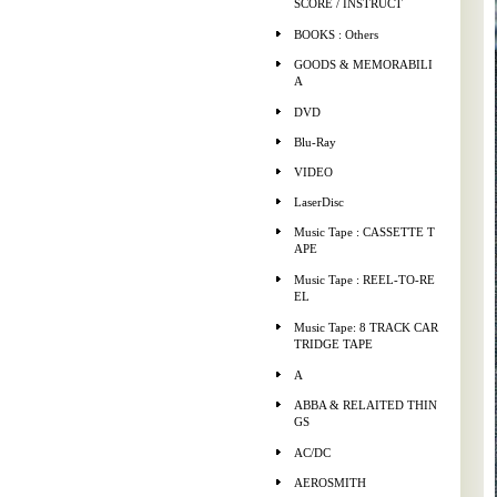
SCORE / INSTRUCT
BOOKS : Others
GOODS & MEMORABILI
A
DVD
Blu-Ray
VIDEO
LaserDisc
Music Tape : CASSETTE T
APE
Music Tape : REEL-TO-RE
EL
Music Tape: 8 TRACK CAR
TRIDGE TAPE
A
ABBA & RELAITED THIN
GS
AC/DC
AEROSMITH