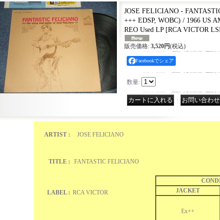
JOSE FELICIANO - FANTASTI
+++ EDSP, WOBC) / 1966 US 
REO Used LP
[
RCA VICTOR LS
販売価格
:
3,520円
(税込)
Facebookでシェア
数量
:
｜
ARTIST :
JOSE FELICIANO
TITLE :
FANTASTIC FELICIANO
COND
JACKET
LABEL :
RCA VICTOR
Ex++