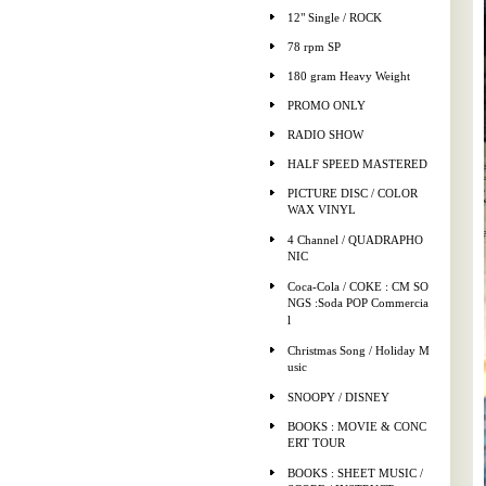
12" Single / ROCK
78 rpm SP
180 gram Heavy Weight
PROMO ONLY
RADIO SHOW
HALF SPEED MASTERED
PICTURE DISC / COLOR
WAX VINYL
4 Channel / QUADRAPHO
NIC
Coca-Cola / COKE : CM SO
NGS :Soda POP Commercia
l
Christmas Song / Holiday M
usic
SNOOPY / DISNEY
BOOKS : MOVIE & CONC
ERT TOUR
BOOKS : SHEET MUSIC /