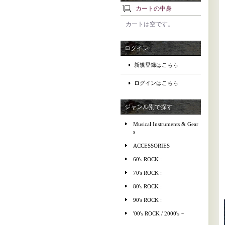
カートの中身
カートは空です。
ログイン
新規登録はこちら
ログインはこちら
ジャンル別で探す
Musical Instruments & Gear
s
ACCESSORIES
60's ROCK :
70's ROCK :
80's ROCK :
90's ROCK :
'00's ROCK / 2000's ~