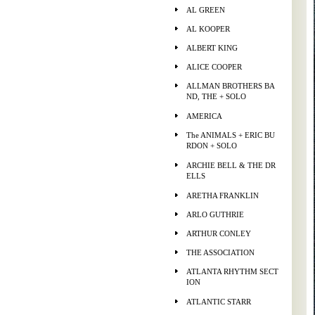
AL GREEN
AL KOOPER
ALBERT KING
ALICE COOPER
ALLMAN BROTHERS BA
ND, THE + SOLO
AMERICA
The ANIMALS + ERIC BU
RDON + SOLO
ARCHIE BELL & THE DR
ELLS
ARETHA FRANKLIN
ARLO GUTHRIE
ARTHUR CONLEY
THE ASSOCIATION
ATLANTA RHYTHM SECT
ION
ATLANTIC STARR