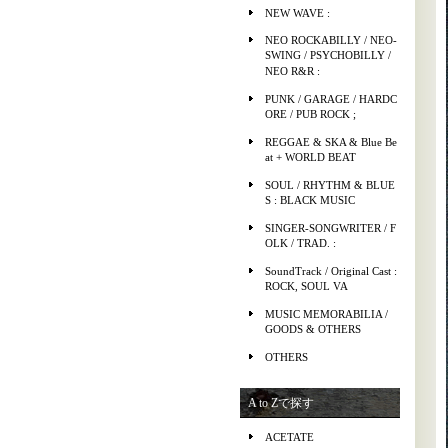
NEW WAVE :
NEO ROCKABILLY / NEO-
SWING / PSYCHOBILLY /
NEO R&R :
PUNK / GARAGE / HARDC
ORE / PUB ROCK ;
REGGAE & SKA & Blue Be
at + WORLD BEAT
SOUL / RHYTHM & BLUE
S : BLACK MUSIC
SINGER-SONGWRITER / F
OLK / TRAD. :
SoundTrack / Original Cast :
ROCK, SOUL VA
MUSIC MEMORABILIA /
GOODS & OTHERS
OTHERS
A to Zで探す
ACETATE