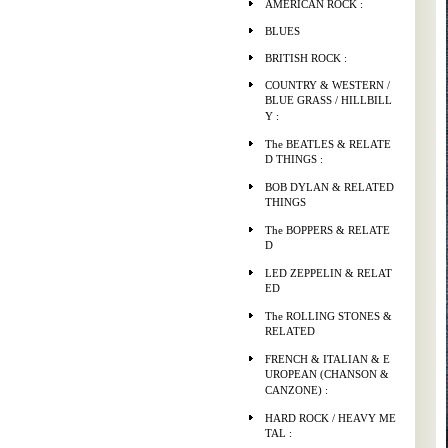
AMERICAN ROCK :
BLUES
BRITISH ROCK :
COUNTRY & WESTERN /
BLUE GRASS / HILLBILL
Y :
The BEATLES & RELATE
D THINGS :
BOB DYLAN & RELATED
THINGS
The BOPPERS & RELATE
D
LED ZEPPELIN & RELAT
ED
The ROLLING STONES &
RELATED
FRENCH & ITALIAN & E
UROPEAN (CHANSON &
CANZONE) :
HARD ROCK / HEAVY ME
TAL :