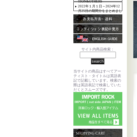
TION&OTHERS
2022年１月１日～2024年12
月25日の期間分をまとめまし
た。
サイト内商品検索：
当サイトの商品はすべてアー
ティスト・タイトルは英語表
記で記載しています。検索の
際は英語表記で検索していた
だくとスムーズです。
SHOPPING CART