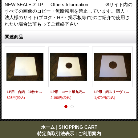
NEW SEALED" LP Others Information ※サイト内の
すべての画像のコピー・無断転用を禁止しています。個人・
法人様のサイト(ブログ・HP・掲示板等)でのご紹介で使用さ
れたい場合は前もってご連絡下さい
関連商品
LP用 台紙 10枚セット
LP用 コート紙丸穴ジャケ 10枚セット
LP用 紙スリーヴ（レギュラー 四角の角） 10枚セット
825円
(税込)
2,190円
(税込)
1,470円
(税込)
ホーム
|
SHOPPING CART
特定商取引法表示
|
ご利用案内