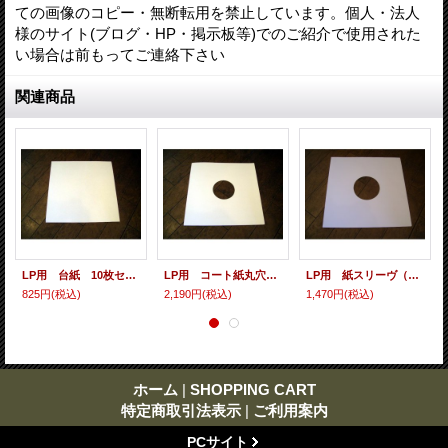
ての画像のコピー・無断転用を禁止しています。個人・法人
様のサイト(ブログ・HP・掲示板等)でのご紹介で使用された
い場合は前もってご連絡下さい
関連商品
LP用 台紙 10枚セット
LP用 コート紙丸穴ジャケ 10枚セット
LP用 紙スリーヴ（レギュラー 四角の角） 10枚セット
825円
(税込)
2,190円
(税込)
1,470円
(税込)
ホーム
|
SHOPPING CART
特定商取引法表示
|
ご利用案内
PCサイト