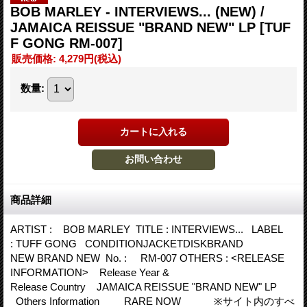
BOB MARLEY - INTERVIEWS... (NEW) /
JAMAICA REISSUE "BRAND NEW" LP
[TUF
F GONG RM-007]
販売価格
:
4,279円
(税込)
数量
:
商品詳細
ARTIST : BOB MARLEY TITLE : INTERVIEWS... LABEL
: TUFF GONG CONDITIONJACKETDISKBRAND
NEW BRAND NEW No. : RM-007 OTHERS : <RELEASE
INFORMATION> Release Year &
Release Country JAMAICA REISSUE "BRAND NEW" LP
Others Information RARE NOW ※サイト内のすべ