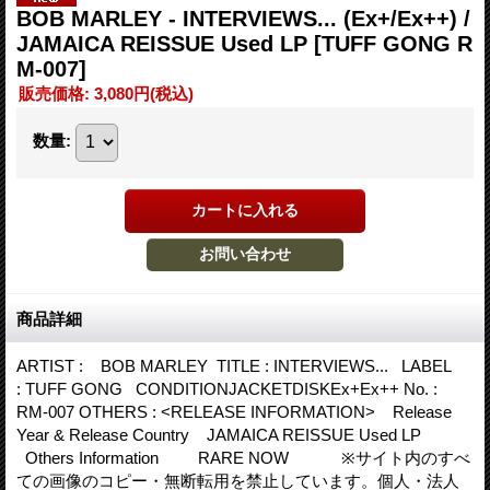
BOB MARLEY - INTERVIEWS... (Ex+/Ex++) /
JAMAICA REISSUE Used LP
[TUFF GONG R
M-007]
販売価格
:
3,080円
(税込)
数量
:
商品詳細
ARTIST : BOB MARLEY TITLE : INTERVIEWS... LABEL
: TUFF GONG CONDITIONJACKETDISKEx+Ex++ No. :
RM-007 OTHERS : <RELEASE INFORMATION> Release
Year & Release Country JAMAICA REISSUE Used LP
Others Information RARE NOW ※サイト内のすべ
ての画像のコピー・無断転用を禁止しています。個人・法人