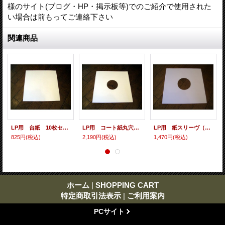
様のサイト(ブログ・HP・掲示板等)でのご紹介で使用された
い場合は前もってご連絡下さい
関連商品
LP用 台紙 10枚セット
LP用 コート紙丸穴ジャケ 10枚セット
LP用 紙スリーヴ（レギュラー 四角の角） 10枚セット
825円
(税込)
2,190円
(税込)
1,470円
(税込)
ホーム
|
SHOPPING CART
特定商取引法表示
|
ご利用案内
PCサイト