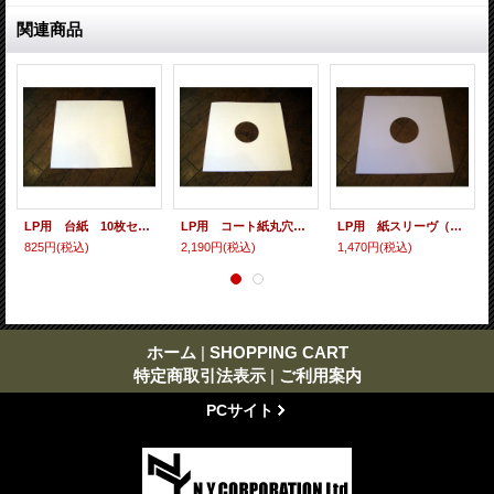
関連商品
LP用 台紙 10枚セット
LP用 コート紙丸穴ジャケ 10枚セット
LP用 紙スリーヴ（レギュラー 四角の角） 10枚セット
825円
(税込)
2,190円
(税込)
1,470円
(税込)
ホーム
|
SHOPPING CART
特定商取引法表示
|
ご利用案内
PCサイト