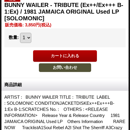
BUNNY WAILER - TRIBUTE (Ex++/Ex+++ B-
1:Ex) / 1981 JAMAICA ORIGINAL Used LP
[SOLOMONIC]
販売価格
:
3,850円
(税込)
数量
:
商品詳細
ARTIST : BUNNY WAILER TITLE : TRIBUTE LABEL
: SOLOMONIC CONDITIONJACKETDISKEx++Ex+++B-
1:Ex B-1:SCRATCHES No. : OTHERS : <RELEASE
INFORMATION> Release Year & Release Country 1981
JAMAICA ORIGINAL Used LP Others Information RARE
NOW TracklistA1Soul Rebel A2I Shot The Sherriff A3Crazy