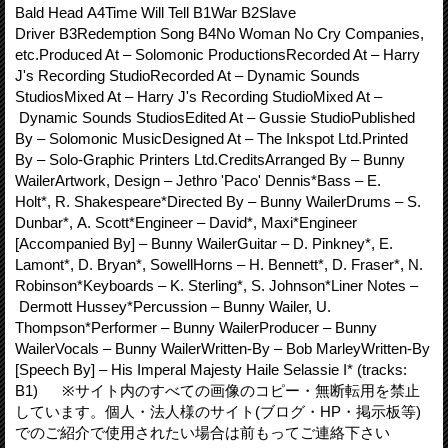
Bald Head A4Time Will Tell B1War B2Slave
Driver B3Redemption Song B4No Woman No Cry Companies,
etc.Produced At – Solomonic ProductionsRecorded At – Harry
J's Recording StudioRecorded At – Dynamic Sounds
StudiosMixed At – Harry J's Recording StudioMixed At –
Dynamic Sounds StudiosEdited At – Gussie StudioPublished
By – Solomonic MusicDesigned At – The Inkspot Ltd.Printed
By – Solo-Graphic Printers Ltd.CreditsArranged By – Bunny
WailerArtwork, Design – Jethro 'Paco' Dennis*Bass – E.
Holt*, R. Shakespeare*Directed By – Bunny WailerDrums – S.
Dunbar*, A. Scott*Engineer – David*, Maxi*Engineer
[Accompanied By] – Bunny WailerGuitar – D. Pinkney*, E.
Lamont*, D. Bryan*, SowellHorns – H. Bennett*, D. Fraser*, N.
Robinson*Keyboards – K. Sterling*, S. Johnson*Liner Notes –
Dermott Hussey*Percussion – Bunny Wailer, U.
Thompson*Performer – Bunny WailerProducer – Bunny
WailerVocals – Bunny WailerWritten-By – Bob MarleyWritten-By
[Speech By] – His Imperal Majesty Haile Selassie I* (tracks:
B1) ※サイト内のすべての画像のコピー・無断転用を禁止
しています。個人・法人様のサイト(ブログ・HP・掲示板等)
でのご紹介で使用されたい場合は前もってご連絡下さい