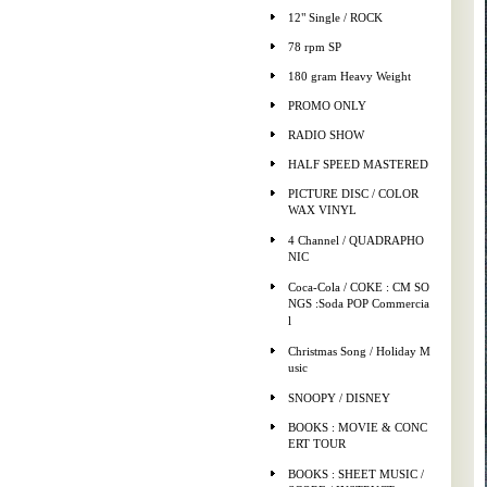
12" Single / ROCK
78 rpm SP
180 gram Heavy Weight
PROMO ONLY
RADIO SHOW
HALF SPEED MASTERED
PICTURE DISC / COLOR
WAX VINYL
4 Channel / QUADRAPHO
NIC
Coca-Cola / COKE : CM SO
NGS :Soda POP Commercia
l
Christmas Song / Holiday M
usic
SNOOPY / DISNEY
BOOKS : MOVIE & CONC
ERT TOUR
BOOKS : SHEET MUSIC /