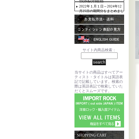
TION&OTHERS
2022年１月１日～2024年12
月25日の期間分をまとめまし
た。
サイト内商品検索：
当サイトの商品はすべてアー
ティスト・タイトルは英語表
記で記載しています。検索の
際は英語表記で検索していた
だくとスムーズです。
SHOPPING CART