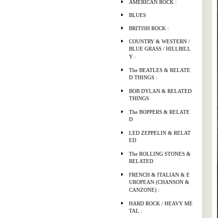
AMERICAN ROCK :
BLUES
BRITISH ROCK :
COUNTRY & WESTERN /
BLUE GRASS / HILLBILL
Y :
The BEATLES & RELATE
D THINGS :
BOB DYLAN & RELATED
THINGS
The BOPPERS & RELATE
D
LED ZEPPELIN & RELAT
ED
The ROLLING STONES &
RELATED
FRENCH & ITALIAN & E
UROPEAN (CHANSON &
CANZONE) :
HARD ROCK / HEAVY ME
TAL :