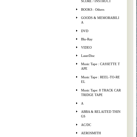
SCORE / INSTRUCT
BOOKS : Others
GOODS & MEMORABILI
A
DVD
Blu-Ray
VIDEO
LaserDisc
Music Tape : CASSETTE T
APE
Music Tape : REEL-TO-RE
EL
Music Tape: 8 TRACK CAR
TRIDGE TAPE
A
ABBA & RELAITED THIN
GS
AC/DC
AEROSMITH