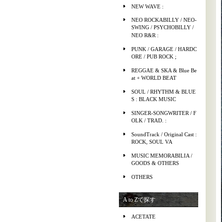
NEW WAVE :
NEO ROCKABILLY / NEO-
SWING / PSYCHOBILLY /
NEO R&R :
PUNK / GARAGE / HARDC
ORE / PUB ROCK ;
REGGAE & SKA & Blue Be
at + WORLD BEAT
SOUL / RHYTHM & BLUE
S : BLACK MUSIC
SINGER-SONGWRITER / F
OLK / TRAD. :
SoundTrack / Original Cast :
ROCK, SOUL VA
MUSIC MEMORABILIA /
GOODS & OTHERS
OTHERS
A to Zで探す
ACETATE