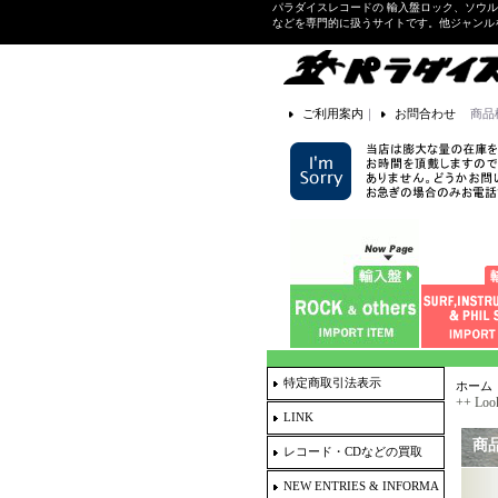
パラダイスレコードの 輸入盤ロック、ソウ
などを専門的に扱うサイトです。他ジャンル
ご利用案内
｜
お問合わせ
商品
特定商取引法表示
ホーム
++ Loo
LINK
商
レコード・CDなどの買取
NEW ENTRIES & INFORMA