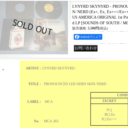
LYNYRD SKYNYRD - PRONOU
N-'NERD (Ex+, Ex, Ex+++/Ex++
US AMERICA ORIGINAL 1st Pre
d LP
[
SOUNDS OF SOUTH / M
販売価格
:
5,500円
(税込)
Facebookでシェア
ARTIST :
LYNYRD SKYNYRD -
TITLE :
PRONOUNCED LEH-NERD SKIN-'NERD
COND
JACKET
LABEL :
MCA
FC)
BC) Ex
IC) Ex+++
No.
MCA-363