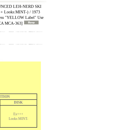
NCED LEH-NERD SKI
+ Looks:MINT-) / 1973
ss "YELLOW Label" Use
CA MCA-363
]
ITION
DISK
Ex+++
Looks:MINT-