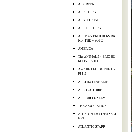
AL GREEN
AL KOOPER
ALBERT KING
ALICE COOPER
ALLMAN BROTHERS BA
ND, THE + SOLO
AMERICA
The ANIMALS + ERIC BU
RDON + SOLO
ARCHIE BELL & THE DR
ELLS
ARETHA FRANKLIN
ARLO GUTHRIE
ARTHUR CONLEY
THE ASSOCIATION
ATLANTA RHYTHM SECT
ION
ATLANTIC STARR