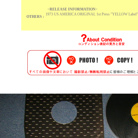
<
RELEASE INFORMATION
>
1973 US AMERICA ORIGINAL 1st Press "YELLOW Label"
OTHERS :