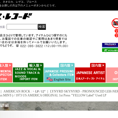
ル、ネオロカ、レゲエ、ブルース
をお探しの方は下のメニューボタンからどうぞ。
検索
:
｜ AMERICAN ROCK : >
｜
LYNYRD SKYNYRD - PRONOUNCED LEH-NERD S
LP / 12"
ks:MINT-) / 1973 US AMERICA ORIGINAL 1st Press "YELLOW Label" Used LP
品詳細