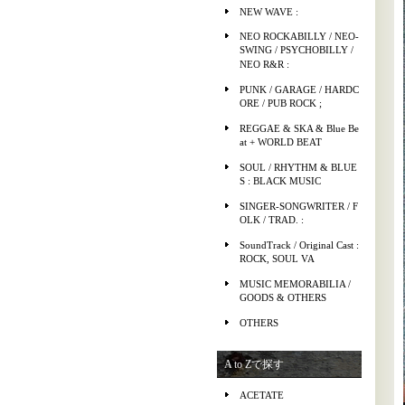
NEW WAVE :
NEO ROCKABILLY / NEO-
SWING / PSYCHOBILLY /
NEO R&R :
PUNK / GARAGE / HARDC
ORE / PUB ROCK ;
REGGAE & SKA & Blue Be
at + WORLD BEAT
SOUL / RHYTHM & BLUE
S : BLACK MUSIC
SINGER-SONGWRITER / F
OLK / TRAD. :
SoundTrack / Original Cast :
ROCK, SOUL VA
MUSIC MEMORABILIA /
GOODS & OTHERS
OTHERS
A to Zで探す
ACETATE