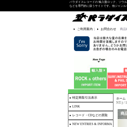
パラダイスレコードの 輸入盤ロック、ソウ
などを専門的に扱うサイトです。他ジャンル
ご利用案内
｜
お問合わせ
商品
特定商取引法表示
ホーム
NT-) /
LINK
商
レコード・CDなどの買取
NEW ENTRIES & INFORMA