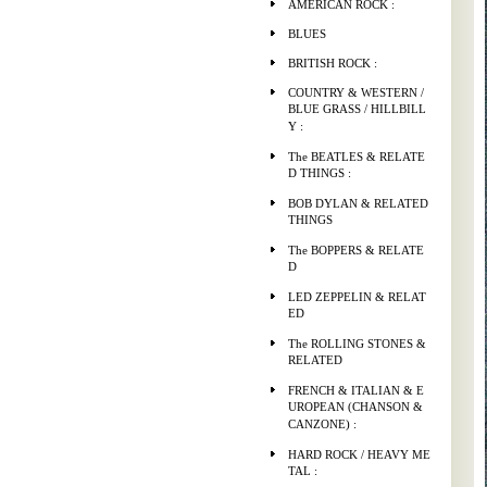
AMERICAN ROCK :
BLUES
BRITISH ROCK :
COUNTRY & WESTERN /
BLUE GRASS / HILLBILL
Y :
The BEATLES & RELATE
D THINGS :
BOB DYLAN & RELATED
THINGS
The BOPPERS & RELATE
D
LED ZEPPELIN & RELAT
ED
The ROLLING STONES &
RELATED
FRENCH & ITALIAN & E
UROPEAN (CHANSON &
CANZONE) :
HARD ROCK / HEAVY ME
TAL :