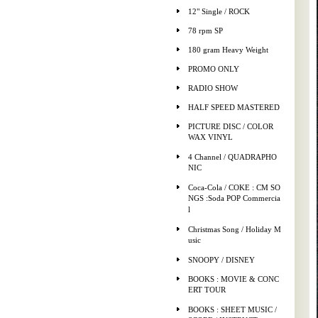
12" Single / ROCK
78 rpm SP
180 gram Heavy Weight
PROMO ONLY
RADIO SHOW
HALF SPEED MASTERED
PICTURE DISC / COLOR
WAX VINYL
4 Channel / QUADRAPHO
NIC
Coca-Cola / COKE : CM SO
NGS :Soda POP Commercia
l
Christmas Song / Holiday M
usic
SNOOPY / DISNEY
BOOKS : MOVIE & CONC
ERT TOUR
BOOKS : SHEET MUSIC /