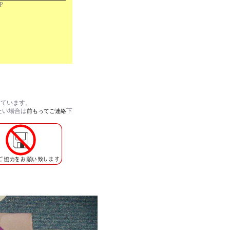
AP
しています。
たい場合は
下
前もってご連絡