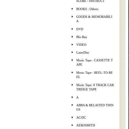
SCORE / INSTRUCT
BOOKS : Others
GOODS & MEMORABILI
A
DVD
Blu-Ray
VIDEO
LaserDisc
Music Tape : CASSETTE T
APE
Music Tape : REEL-TO-RE
EL
Music Tape: 8 TRACK CAR
TRIDGE TAPE
A
ABBA & RELAITED THIN
GS
AC/DC
AEROSMITH