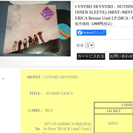
LYNYRD SKYNYRD - NUTHIN
INNER SLEEVE) (MINT-/MINT-)
ERICA Reissue Used LP
[
MCA / 
販売価格
:
3,960円
(税込)
Facebookでシェア
数量
:
｜
ARTIST :
LYNYRD SKYNYRD -
TITLE :
NUTHIN' FANCY
COND
LABEL :
MCA
JACKET
MINT-
1975 US AMERICA ORIGINAL
No.
1st Press "BLACK Label" Used L