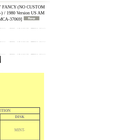
' FANCY (NO CUSTOM
 / 1980 Version US AM
MCA-37069
]
ITION
DISK
MINT-