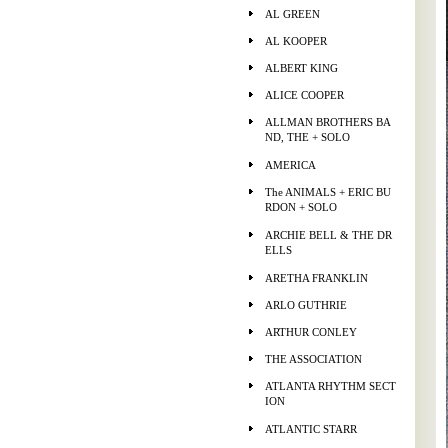
AL GREEN
AL KOOPER
ALBERT KING
ALICE COOPER
ALLMAN BROTHERS BA
ND, THE + SOLO
AMERICA
The ANIMALS + ERIC BU
RDON + SOLO
ARCHIE BELL & THE DR
ELLS
ARETHA FRANKLIN
ARLO GUTHRIE
ARTHUR CONLEY
THE ASSOCIATION
ATLANTA RHYTHM SECT
ION
ATLANTIC STARR