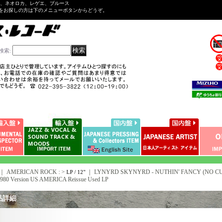
ル、ネオロカ、レゲエ、ブルース
をお探しの方は下のメニューボタンからどうぞ。
検索
:
｜ AMERICAN ROCK : >
｜
LYNYRD SKYNYRD - NUTHIN' FANCY (NO CU
LP / 12"
 1980 Version US AMERICA Reissue Used LP
品詳細