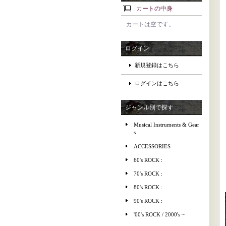
カートの中身
カートは空です。
ログイン
新規登録はこちら
ログインはこちら
ジャンル別で探す
Musical Instruments & Gear
s
ACCESSORIES
60's ROCK :
70's ROCK :
80's ROCK :
90's ROCK :
'00's ROCK / 2000's ~