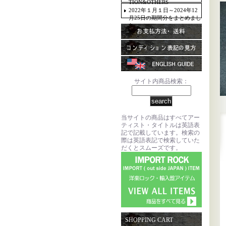
TION&OTHERS
2022年１月１日～2024年12
月25日の期間分をまとめまし
た。
サイト内商品検索：
当サイトの商品はすべてアー
ティスト・タイトルは英語表
記で記載しています。検索の
際は英語表記で検索していた
だくとスムーズです。
SHOPPING CART