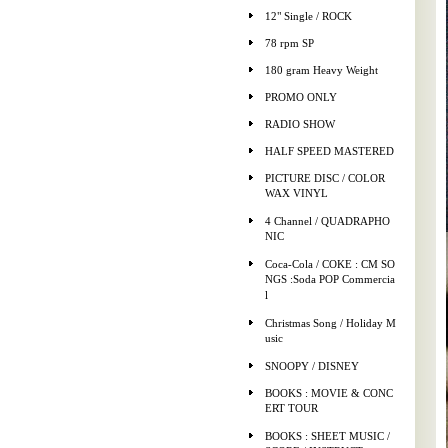
12" Single / ROCK
78 rpm SP
180 gram Heavy Weight
PROMO ONLY
RADIO SHOW
HALF SPEED MASTERED
PICTURE DISC / COLOR
WAX VINYL
4 Channel / QUADRAPHO
NIC
Coca-Cola / COKE : CM SO
NGS :Soda POP Commercia
l
Christmas Song / Holiday M
usic
SNOOPY / DISNEY
BOOKS : MOVIE & CONC
ERT TOUR
BOOKS : SHEET MUSIC /