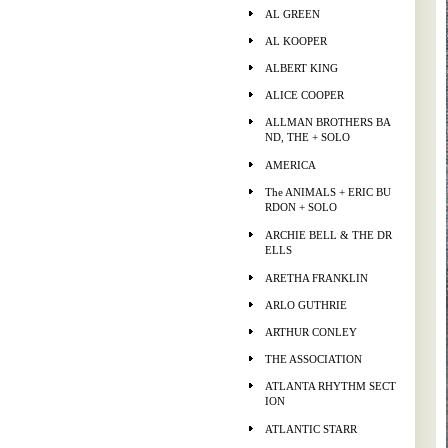
AL GREEN
AL KOOPER
ALBERT KING
ALICE COOPER
ALLMAN BROTHERS BA
ND, THE + SOLO
AMERICA
The ANIMALS + ERIC BU
RDON + SOLO
ARCHIE BELL & THE DR
ELLS
ARETHA FRANKLIN
ARLO GUTHRIE
ARTHUR CONLEY
THE ASSOCIATION
ATLANTA RHYTHM SECT
ION
ATLANTIC STARR