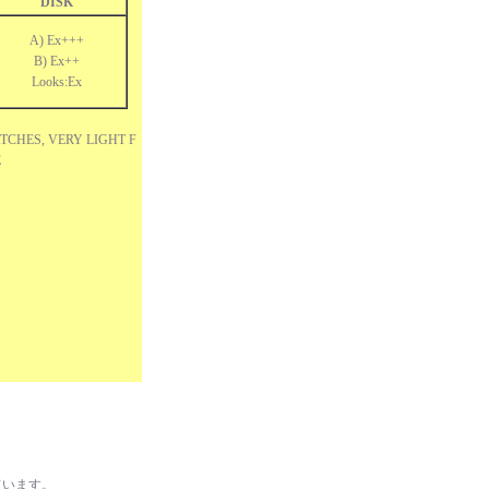
DISK
A) Ex+++
B) Ex++
Looks:Ex
TCHES, VERY LIGHT F
ISE
ています。