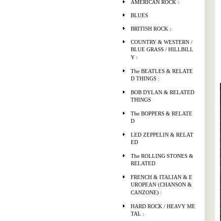
AMERICAN ROCK :
BLUES
BRITISH ROCK :
COUNTRY & WESTERN /
BLUE GRASS / HILLBILL
Y :
The BEATLES & RELATE
D THINGS :
BOB DYLAN & RELATED
THINGS
The BOPPERS & RELATE
D
LED ZEPPELIN & RELAT
ED
The ROLLING STONES &
RELATED
FRENCH & ITALIAN & E
UROPEAN (CHANSON &
CANZONE) :
HARD ROCK / HEAVY ME
TAL :