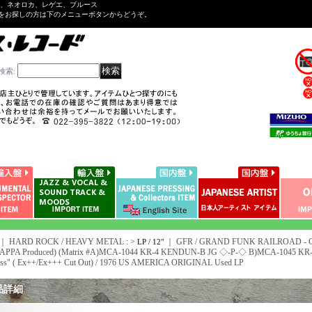
ル、ネオロカ、レゲエ、ブルース
をお探しの方は下のメニューボタンからどうぞ。
検索
:
｜ HARD ROCK / HEAVY METAL : >
｜
GFR / GRAND FUNK RAILROAD - G
LP / 12"
PPA Produced) (Matrix #A)MCA-1044 KR-4 KENDUN-B JG ◇-P-◇ B)MCA-1045 KR-
press" ( Ex++/Ex+++ Cut Out) / 1976 US AMERICA ORIGINAL Used LP
品詳細