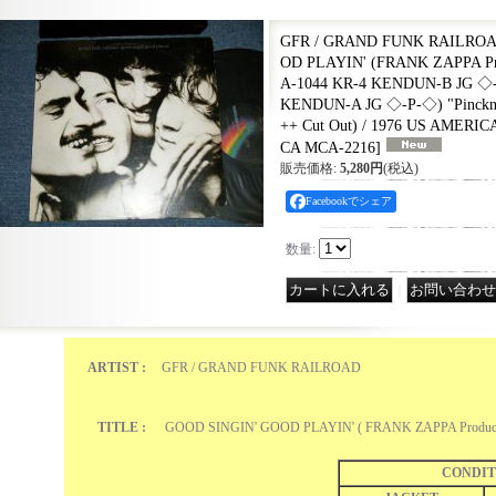
GFR / GRAND FUNK RAILROA
OD PLAYIN' (FRANK ZAPPA Pro
A-1044 KR-4 KENDUN-B JG ◇
KENDUN-A JG ◇-P-◇) "Pinckney
++ Cut Out) / 1976 US AMERI
CA MCA-2216
]
販売価格
:
5,280円
(税込)
Facebookでシェア
数量
:
｜
ARTIST :
GFR / GRAND FUNK RAILROAD
TITLE :
GOOD SINGIN' GOOD PLAYIN' ( FRANK ZAPPA Produc
CONDIT