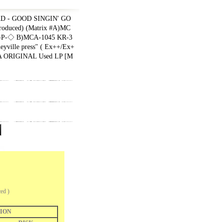
D - GOOD SINGIN' GO
duced) (Matrix #A)MC
-P-◇ B)MCA-1045 KR-3
ville press" ( Ex++/Ex+
CA ORIGINAL Used LP
[
M
ed )
ION