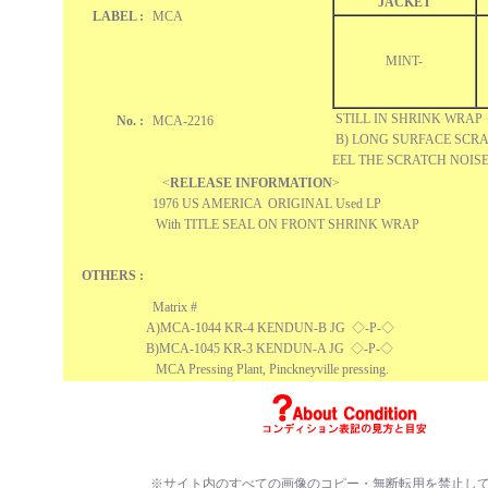
JACKET
LABEL :
MCA
MINT-
STILL IN SHRINK WRAP
No. :
MCA-2216
B) LONG SURFACE SCRA
EEL THE SCRATCH NO
<
RELEASE INFORMATION
>
1976 US AMERICA ORIGINAL Used LP
With TITLE SEAL ON FRONT SHRINK WRAP
OTHERS :
Matrix #
A)MCA-1044 KR-4 KENDUN-B JG ◇-P-
◇
B)
MCA-1045
KR-3 KENDUN-A JG ◇-P-
◇
MCA Pressing Plant, Pinckneyville pressing.
※サイト内のすべての画像のコピー・無断転用を禁止し