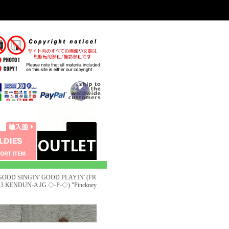
OOD SINGIN' GOOD PLAYIN' (FR
3 KENDUN-A JG ◇-P-◇) "Pinckney