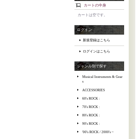
カートの中身
カートは空です。
ログイン
新規登録はこちら
ログインはこちら
ジャンル別で探す
Musical Instruments & Gear
s
ACCESSORIES
60's ROCK :
70's ROCK :
80's ROCK :
90's ROCK :
'00's ROCK / 2000's ~