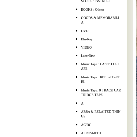
SCORE / INSTRUCT
BOOKS : Others
GOODS & MEMORABILI
A
DVD
Blu-Ray
VIDEO
LaserDisc
Music Tape : CASSETTE T
APE
Music Tape : REEL-TO-RE
EL
Music Tape: 8 TRACK CAR
TRIDGE TAPE
A
ABBA & RELAITED THIN
GS
AC/DC
AEROSMITH