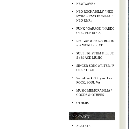
NEW WAVE :
NEO ROCKABILLY / NEO-
SWING / PSYCHOBILLY /
NEO R&R :
PUNK / GARAGE / HARDC
ORE / PUB ROCK ;
REGGAE & SKA & Blue Be
at + WORLD BEAT
SOUL / RHYTHM & BLUE
S : BLACK MUSIC
SINGER-SONGWRITER / F
OLK / TRAD. :
SoundTrack / Original Cast :
ROCK, SOUL VA
MUSIC MEMORABILIA /
GOODS & OTHERS
OTHERS
A to Zで探す
ACETATE