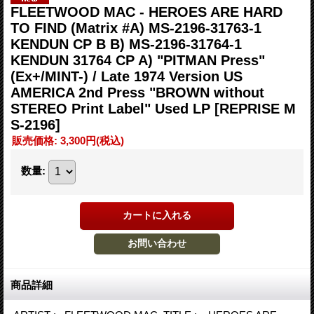
FLEETWOOD MAC - HEROES ARE HARD
TO FIND (Matrix #A) MS-2196-31763-1
KENDUN CP B B) MS-2196-31764-1
KENDUN 31764 CP A) "PITMAN Press"
(Ex+/MINT-) / Late 1974 Version US
AMERICA 2nd Press "BROWN without
STEREO Print Label" Used LP
[REPRISE M
S-2196]
販売価格
:
3,300円
(税込)
数量
:
商品詳細