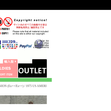
ION (Ex++/Ex++) / 1975 US AMERI