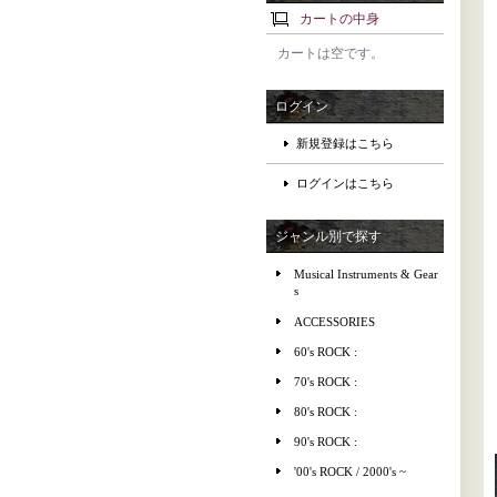
カートの中身
カートは空です。
ログイン
新規登録はこちら
ログインはこちら
ジャンル別で探す
Musical Instruments & Gear
s
ACCESSORIES
60's ROCK :
70's ROCK :
80's ROCK :
90's ROCK :
'00's ROCK / 2000's ~