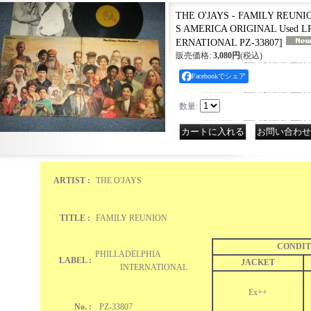
THE O'JAYS - FAMILY REUNION
S AMERICA ORIGINAL Used L
ERNATIONAL PZ-33807
]
販売価格
:
3,080円
(税込)
Facebookでシェア
数量
:
｜
ARTIST :
THE O'JAYS
TITLE :
FAMILY REUNION
CONDIT
PHILLADELPHIA
LABEL :
JACKET
INTERNATIONAL
Ex++
No. :
PZ-33807