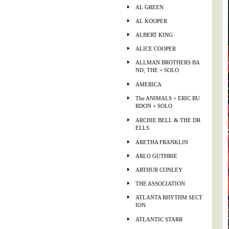
AL GREEN
AL KOOPER
ALBERT KING
ALICE COOPER
ALLMAN BROTHERS BA
ND, THE + SOLO
AMERICA
The ANIMALS + ERIC BU
RDON + SOLO
ARCHIE BELL & THE DR
ELLS
ARETHA FRANKLIN
ARLO GUTHRIE
ARTHUR CONLEY
THE ASSOCIATION
ATLANTA RHYTHM SECT
ION
ATLANTIC STARR