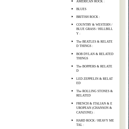
AMERICAN ROCK :
BLUES
BRITISH ROCK :
COUNTRY & WESTERN /
BLUE GRASS / HILLBILL
Y :
The BEATLES & RELATE
D THINGS :
BOB DYLAN & RELATED
THINGS
The BOPPERS & RELATE
D
LED ZEPPELIN & RELAT
ED
The ROLLING STONES &
RELATED
FRENCH & ITALIAN & E
UROPEAN (CHANSON &
CANZONE) :
HARD ROCK / HEAVY ME
TAL :