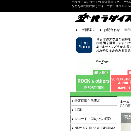
パラダイスレコードの 輸入盤ロック、ソウ
などを専門的に扱うサイトです。他ジャンル
ご利用案内
｜
お問合わせ
商品
特定商取引法表示
ホーム
CA OR
LINK
商
レコード・CDなどの買取
NEW ENTRIES & INFORMA