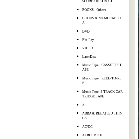
SCORE / INSTRUCT
BOOKS : Others
GOODS & MEMORABILI
A
DVD
Blu-Ray
VIDEO
LaserDisc
Music Tape : CASSETTE T
APE
Music Tape : REEL-TO-RE
EL
Music Tape: 8 TRACK CAR
TRIDGE TAPE
A
ABBA & RELAITED THIN
GS
AC/DC
AEROSMITH