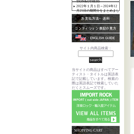
TION&OTHERS
2022年１月１日～2024年12
月25日の期間分をまとめまし
た。
サイト内商品検索：
当サイトの商品はすべてアー
ティスト・タイトルは英語表
記で記載しています。検索の
際は英語表記で検索していた
だくとスムーズです。
SHOPPING CART