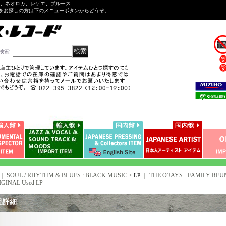
ル、ネオロカ、レゲエ、ブルース
をお探しの方は下のメニューボタンからどうぞ。
検索
:
｜ SOUL / RHYTHM & BLUES : BLACK MUSIC >
｜
THE O'JAYS - FAMILY REUN
LP
IGINAL Used LP
品詳細