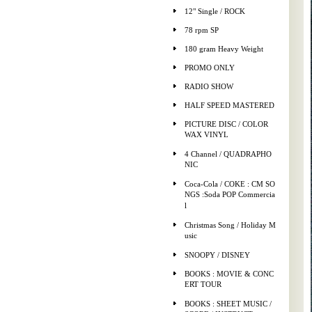
12" Single / ROCK
78 rpm SP
180 gram Heavy Weight
PROMO ONLY
RADIO SHOW
HALF SPEED MASTERED
PICTURE DISC / COLOR
WAX VINYL
4 Channel / QUADRAPHO
NIC
Coca-Cola / COKE : CM SO
NGS :Soda POP Commercia
l
Christmas Song / Holiday M
usic
SNOOPY / DISNEY
BOOKS : MOVIE & CONC
ERT TOUR
BOOKS : SHEET MUSIC /