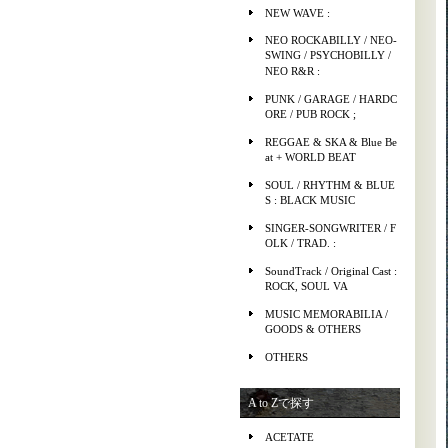
NEW WAVE :
NEO ROCKABILLY / NEO-
SWING / PSYCHOBILLY /
NEO R&R :
PUNK / GARAGE / HARDC
ORE / PUB ROCK ;
REGGAE & SKA & Blue Be
at + WORLD BEAT
SOUL / RHYTHM & BLUE
S : BLACK MUSIC
SINGER-SONGWRITER / F
OLK / TRAD. :
SoundTrack / Original Cast :
ROCK, SOUL VA
MUSIC MEMORABILIA /
GOODS & OTHERS
OTHERS
A to Zで探す
ACETATE