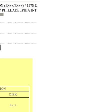
 (Ex++/Ex++) / 1975 U
P
[
PHILLADELPHIA INT
ION
DISK
Ex++