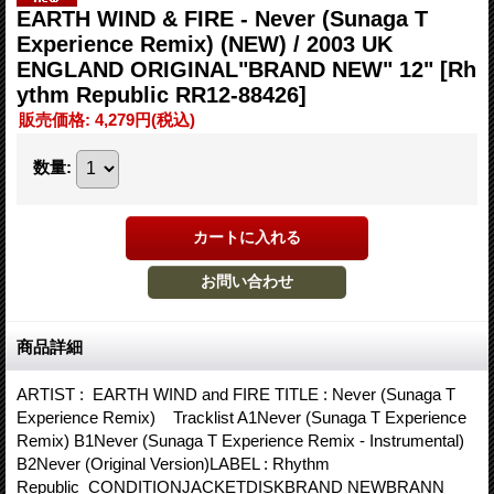
EARTH WIND & FIRE - Never (Sunaga T
Experience Remix) (NEW) / 2003 UK
ENGLAND ORIGINAL"BRAND NEW" 12"
[Rh
ythm Republic RR12-88426]
販売価格
:
4,279円
(税込)
数量
:
商品詳細
ARTIST : EARTH WIND and FIRE TITLE : Never (Sunaga T
Experience Remix) Tracklist A1Never (Sunaga T Experience
Remix) B1Never (Sunaga T Experience Remix - Instrumental)
B2Never (Original Version)LABEL : Rhythm
Republic CONDITIONJACKETDISKBRAND NEWBRANN