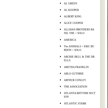
AL GREEN
AL KOOPER
ALBERT KING
ALICE COOPER
ALLMAN BROTHERS BA
ND, THE + SOLO
AMERICA
The ANIMALS + ERIC BU
RDON + SOLO
ARCHIE BELL & THE DR
ELLS
ARETHA FRANKLIN
ARLO GUTHRIE
ARTHUR CONLEY
THE ASSOCIATION
ATLANTA RHYTHM SECT
ION
ATLANTIC STARR