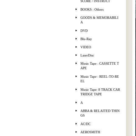
SCORE / INSTRUCT
BOOKS : Others
GOODS & MEMORABILI
A
DVD
Blu-Ray
VIDEO
LaserDisc
Music Tape : CASSETTE T
APE
Music Tape : REEL-TO-RE
EL
Music Tape: 8 TRACK CAR
TRIDGE TAPE
A
ABBA & RELAITED THIN
GS
AC/DC
AEROSMITH