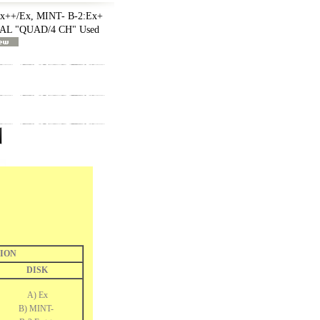
++/Ex, MINT- B-2:Ex+
NAL "QUAD/4 CH" Used
ION
DISK
A) Ex
B) MINT-