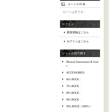
カートの中身
カートは空です。
ログイン
新規登録はこちら
ログインはこちら
ジャンル別で探す
Musical Instruments & Gear
s
ACCESSORIES
60's ROCK :
70's ROCK :
80's ROCK :
90's ROCK :
'00's ROCK / 2000's ~