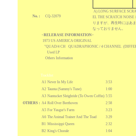
A) LONG SURFACE SCRA
No. :
CQ-32079
EL THE SCRATCH N
りますが、再生時にはあ
なっておりません。
<
RELERASE INFORMATION
>
1973 US AMERICA ORIGINAL
"QUAD/4 CH
QUADRAPHONIC / 4 CHANNEL
(DIFFER
Used LP
Others Information
Tracklist
A1
Never In My Life
3:53
A2
Taunta (Sammy's Tune)
1:00
A3
Nantucket Sleighride (To Owen Coffin)
5:55
OTHERS :
A4
Roll Over Beethoven
2:58
A5
For Yasgur's Farm
3:23
A6
The Animal Trainer And The Toad
3:29
B1
Mississippi Queen
2:32
B2
King's Chorale
1:04