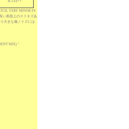
B-2:Ex++
TCH, VERY MINOR FE
OISE 長い表面上のスリキズあ
まり大きな傷ノイズには
ENT MIX) "