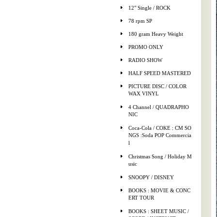
12" Single / ROCK
78 rpm SP
180 gram Heavy Weight
PROMO ONLY
RADIO SHOW
HALF SPEED MASTERED
PICTURE DISC / COLOR
WAX VINYL
4 Channel / QUADRAPHO
NIC
Coca-Cola / COKE : CM SO
NGS :Soda POP Commercia
l
Christmas Song / Holiday M
usic
SNOOPY / DISNEY
BOOKS : MOVIE & CONC
ERT TOUR
BOOKS : SHEET MUSIC /