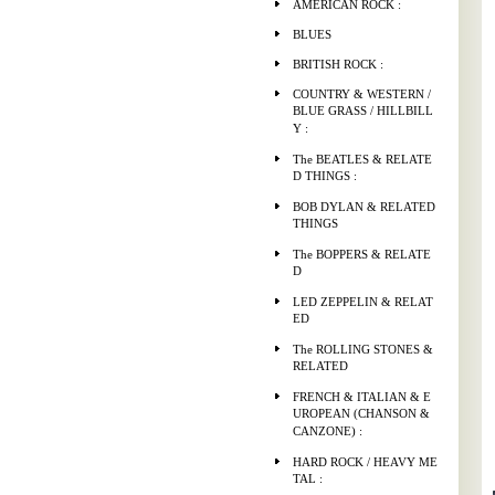
AMERICAN ROCK :
BLUES
BRITISH ROCK :
COUNTRY & WESTERN /
BLUE GRASS / HILLBILL
Y :
The BEATLES & RELATE
D THINGS :
BOB DYLAN & RELATED
THINGS
The BOPPERS & RELATE
D
LED ZEPPELIN & RELAT
ED
The ROLLING STONES &
RELATED
FRENCH & ITALIAN & E
UROPEAN (CHANSON &
CANZONE) :
HARD ROCK / HEAVY ME
TAL :