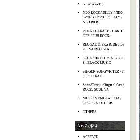
NEW WAVE :
NEO ROCKABILLY / NEO-
SWING / PSYCHOBILLY /
NEO R&R :
PUNK / GARAGE / HARDC
ORE / PUB ROCK ;
REGGAE & SKA & Blue Be
at + WORLD BEAT
SOUL / RHYTHM & BLUE
S : BLACK MUSIC
SINGER-SONGWRITER / F
OLK / TRAD. :
SoundTrack / Original Cast :
ROCK, SOUL VA
MUSIC MEMORABILIA /
GOODS & OTHERS
OTHERS
A to Zで探す
ACETATE