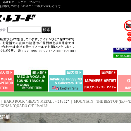
ル、ネオロカ、レゲエ、ブルース
をお探しの方は下のメニューボタンからどうぞ。
検索
:
｜ HARD ROCK / HEAVY METAL : >
｜
MOUNTAIN - THE BEST OF (Ex++/Ex,
LP / 12"
IGINAL "QUAD/4 CH" Used LP
品詳細