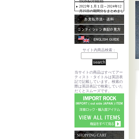
TION&OTHERS
2022年１月１日～2024年12
月25日の期間分をまとめまし
た。
サイト内商品検索：
当サイトの商品はすべてアー
ティスト・タイトルは英語表
記で記載しています。検索の
際は英語表記で検索していた
だくとスムーズです。
SHOPPING CART