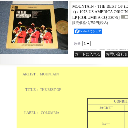
MOUNTAIN - THE BEST OF (Ex
+) / 1973 US AMERICA ORIGI
LP
[
COLUMBIA CQ-32079
]
販売価格
:
2,750円
(税込)
Facebookでシェア
数量
:
｜
ARTIST :
MOUNTAIN
TITLE :
THE BEST OF
CONDIT
JACKET
LABEL :
COLUMBIA
Ex++