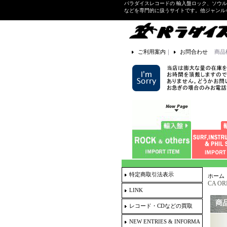
パラダイスレコードの 輸入盤ロック、ソウ
などを専門的に扱うサイトです。他ジャンル
ご利用案内
｜
お問合わせ
商品
特定商取引法表示
ホーム
CA OR
LINK
商
レコード・CDなどの買取
NEW ENTRIES & INFORMA