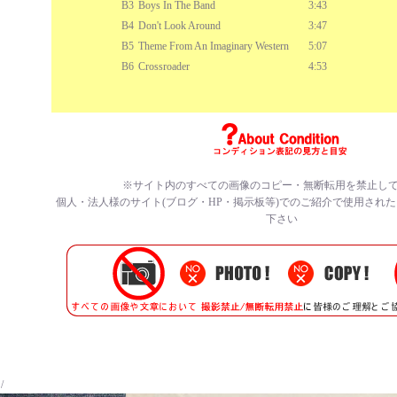
B3
Boys In The Band
3:43
B4
Don't Look Around
3:47
B5
Theme From An Imaginary Western
5:07
B6
Crossroader
4:53
※サイト内のすべての
画像のコピー・無断転用を禁止
し
個人・法人様のサイト(ブログ・HP・掲示板等)でのご紹介で使用され
下さい
/