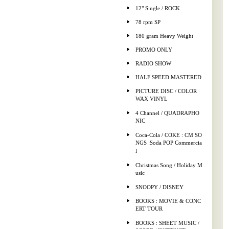
12" Single / ROCK
78 rpm SP
180 gram Heavy Weight
PROMO ONLY
RADIO SHOW
HALF SPEED MASTERED
PICTURE DISC / COLOR
WAX VINYL
4 Channel / QUADRAPHO
NIC
Coca-Cola / COKE : CM SO
NGS :Soda POP Commercia
l
Christmas Song / Holiday M
usic
SNOOPY / DISNEY
BOOKS : MOVIE & CONC
ERT TOUR
BOOKS : SHEET MUSIC /