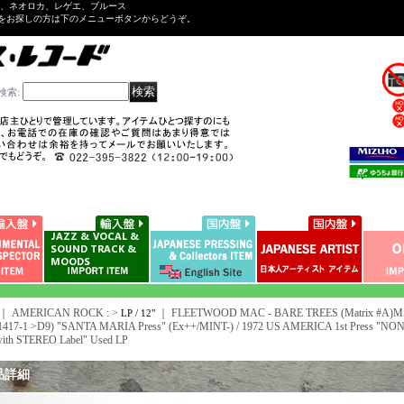
ル、ネオロカ、レゲエ、ブルース
をお探しの方は下のメニューボタンからどうぞ。
検索
:
｜ AMERICAN ROCK : >
｜
FLEETWOOD MAC - BARE TREES (Matrix #A)MS-
LP / 12"
1417-1 >D9) "SANTA MARIA Press" (Ex++/MINT-) / 1972 US AMERICA 1st Press "NON
th STEREO Label" Used LP
品詳細