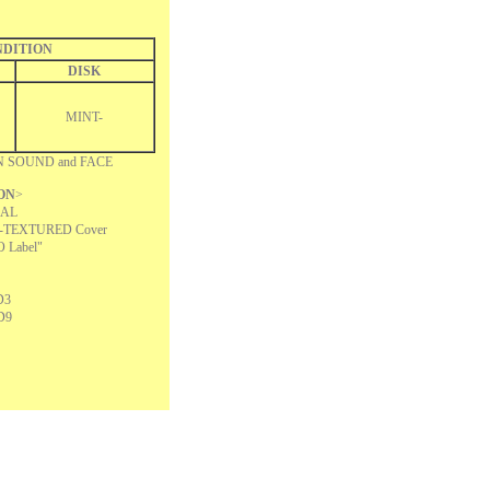
DITION
DISK
MINT-
 SOUND and FACE
ON
>
NAL
-TEXTURED Cover
 Label"
D3
D9
"