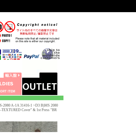
2080 A-1A 31416-1 >D3 B)MS 2080
-TEXTURED Cover" & 1st Press "BR