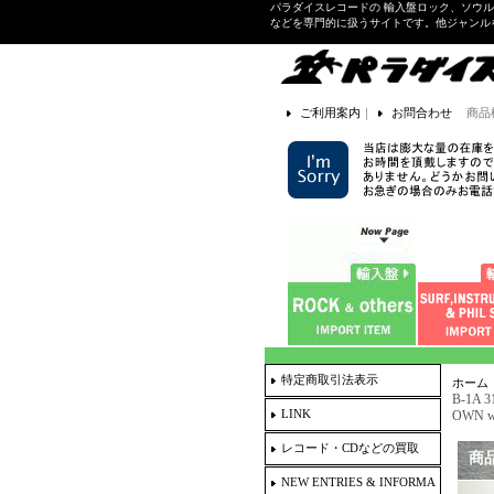
パラダイスレコードの 輸入盤ロック、ソウ
などを専門的に扱うサイトです。他ジャンル
ご利用案内
｜
お問合わせ
商品
特定商取引法表示
ホーム
B-1A 3
LINK
OWN wi
レコード・CDなどの買取
商
NEW ENTRIES & INFORMA