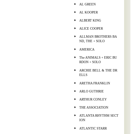
AL GREEN
AL KOOPER
ALBERT KING
ALICE COOPER
ALLMAN BROTHERS BA
ND, THE + SOLO
AMERICA
The ANIMALS + ERIC BU
RDON + SOLO
ARCHIE BELL & THE DR
ELLS
ARETHA FRANKLIN
ARLO GUTHRIE
ARTHUR CONLEY
THE ASSOCIATION
ATLANTA RHYTHM SECT
ION
ATLANTIC STARR