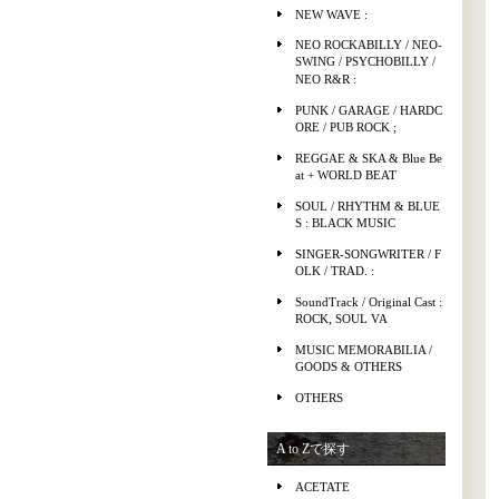
NEW WAVE :
NEO ROCKABILLY / NEO-
SWING / PSYCHOBILLY /
NEO R&R :
PUNK / GARAGE / HARDC
ORE / PUB ROCK ;
REGGAE & SKA & Blue Be
at + WORLD BEAT
SOUL / RHYTHM & BLUE
S : BLACK MUSIC
SINGER-SONGWRITER / F
OLK / TRAD. :
SoundTrack / Original Cast :
ROCK, SOUL VA
MUSIC MEMORABILIA /
GOODS & OTHERS
OTHERS
A to Zで探す
ACETATE