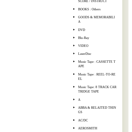
SCORE / INSTRUCT
BOOKS : Others
GOODS & MEMORABILI
A
DVD
Blu-Ray
VIDEO
LaserDisc
Music Tape : CASSETTE T
APE
Music Tape : REEL-TO-RE
EL
Music Tape: 8 TRACK CAR
TRIDGE TAPE
A
ABBA & RELAITED THIN
GS
AC/DC
AEROSMITH