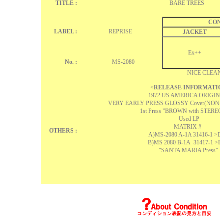
TITLE :
BARE TREES
CON
LABEL :
REPRISE
JACKET
Ex++
No. :
MS-2080
NICE CLEAN
<
RELEASE INFORMATI
1972 US AMERICA ORIGI
VERY EARLY PRESS GLOSSY Cover(NON
1st Press "BROWN with STEREO
Used LP
MATRIX #
OTHERS :
A)MS-2080 A-1A 31416-1 >
B)MS 2080 B-1A 31417-1 >
"SANTA MARIA Press