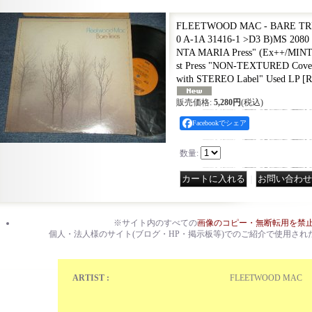
FLEETWOOD MAC - BARE TREE
0 A-1A 31416-1 >D3 B)MS 2080
NTA MARIA Press" (Ex++/MINT
st Press "NON-TEXTURED Cover
with STEREO Label" Used LP
[
R
販売価格
:
5,280円
(税込)
Facebookでシェア
数量
:
｜
※サイト内のすべての
画像のコピー・無断転用を禁
個人・法人様のサイト(ブログ・HP・掲示板等)でのご紹介で使用され
ARTIST :
FLEETWOOD MAC