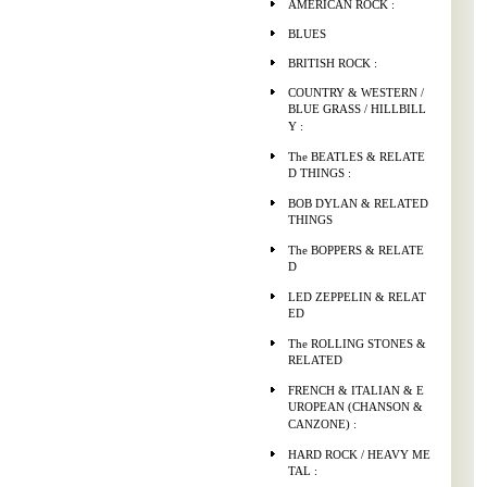
AMERICAN ROCK :
BLUES
BRITISH ROCK :
COUNTRY & WESTERN /
BLUE GRASS / HILLBILL
Y :
The BEATLES & RELATE
D THINGS :
BOB DYLAN & RELATED
THINGS
The BOPPERS & RELATE
D
LED ZEPPELIN & RELAT
ED
The ROLLING STONES &
RELATED
FRENCH & ITALIAN & E
UROPEAN (CHANSON &
CANZONE) :
HARD ROCK / HEAVY ME
TAL :