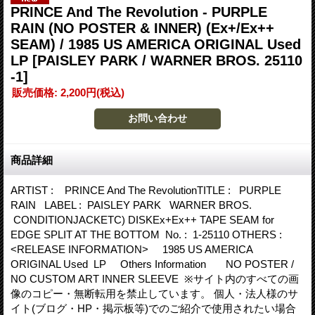
PRINCE And The Revolution - PURPLE
RAIN (NO POSTER & INNER) (Ex+/Ex++
SEAM) / 1985 US AMERICA ORIGINAL Used
LP
[PAISLEY PARK / WARNER BROS. 25110
-1]
販売価格
:
2,200円
(税込)
商品詳細
ARTIST : PRINCE And The RevolutionTITLE : PURPLE
RAIN LABEL : PAISLEY PARK WARNER BROS.
CONDITIONJACKETC) DISKEx+Ex++ TAPE SEAM for
EDGE SPLIT AT THE BOTTOM No. : 1-25110 OTHERS :
<RELEASE INFORMATION> 1985 US AMERICA
ORIGINAL Used LP Others Information NO POSTER /
NO CUSTOM ART INNER SLEEVE ※サイト内のすべての画
像のコピー・無断転用を禁止しています。 個人・法人様のサ
イト(ブログ・HP・掲示板等)でのご紹介で使用されたい場合