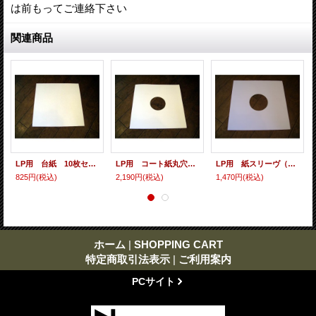
は前もってご連絡下さい
関連商品
LP用 台紙 10枚セット
LP用 コート紙丸穴ジャケ 10枚セット
LP用 紙スリーヴ（レギュラー 四角の角） 10枚セット
825円
(税込)
2,190円
(税込)
1,470円
(税込)
ホーム
|
SHOPPING CART
特定商取引法表示
|
ご利用案内
PCサイト