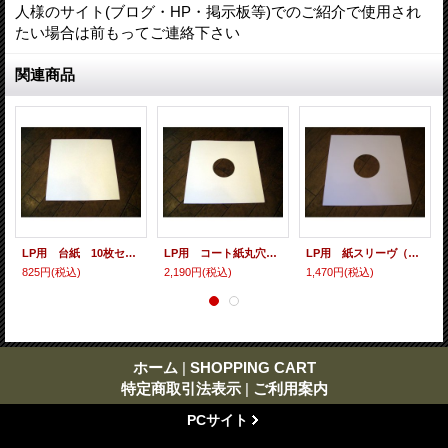
人様のサイト(ブログ・HP・掲示板等)でのご紹介で使用され
たい場合は前もってご連絡下さい
関連商品
LP用 台紙 10枚セット
LP用 コート紙丸穴ジャケ 10枚セット
LP用 紙スリーヴ（レギュラー 四角の角） 10枚セット
825円
(税込)
2,190円
(税込)
1,470円
(税込)
ホーム
|
SHOPPING CART
特定商取引法表示
|
ご利用案内
PCサイト