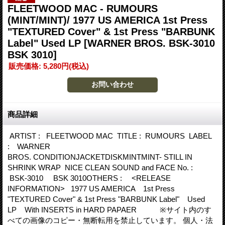
FLEETWOOD MAC - RUMOURS
(MINT/MINT)/ 1977 US AMERICA 1st Press
"TEXTURED Cover" & 1st Press "BARBUNK
Label" Used LP
[WARNER BROS. BSK-3010
BSK 3010]
販売価格
:
5,280円
(税込)
商品詳細
ARTIST : FLEETWOOD MAC TITLE : RUMOURS LABEL
: WARNER
BROS. CONDITIONJACKETDISKMINTMINT- STILL IN
SHRINK WRAP NICE CLEAN SOUND and FACE No. :
BSK-3010 BSK 3010OTHERS : <RELEASE
INFORMATION> 1977 US AMERICA 1st Press
"TEXTURED Cover" & 1st Press "BARBUNK Label" Used
LP With INSERTS in HARD PAPAER ※サイト内のす
べての画像のコピー・無断転用を禁止しています。 個人・法