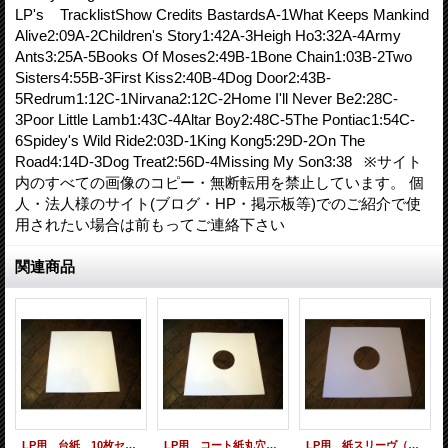
LP's TracklistShow Credits BastardsA-1What Keeps Mankind
Alive2:09A-2Children's Story1:42A-3Heigh Ho3:32A-4Army
Ants3:25A-5Books Of Moses2:49B-1Bone Chain1:03B-2Two
Sisters4:55B-3First Kiss2:40B-4Dog Door2:43B-
5Redrum1:12C-1Nirvana2:12C-2Home I'll Never Be2:28C-
3Poor Little Lamb1:43C-4Altar Boy2:48C-5The Pontiac1:54C-
6Spidey's Wild Ride2:03D-1King Kong5:29D-2On The
Road4:14D-3Dog Treat2:56D-4Missing My Son3:38 ※サイト
内のすべての画像のコピー・無断転用を禁止しています。 個
人・法人様のサイト(ブログ・HP・掲示板等)でのご紹介で使
用されたい場合は前もってご連絡下さい
関連商品
LP用 台紙 10枚セット
LP用 コート紙丸穴ジャケ 10枚セット
LP用 紙スリーヴ（レギュラー 四角の角） 10枚セット