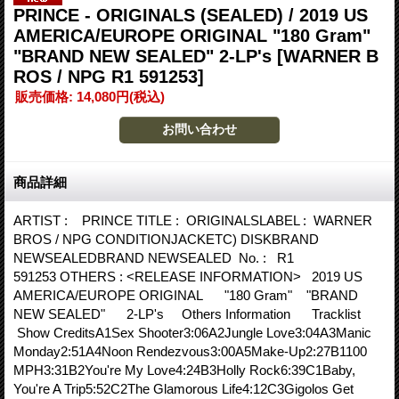
PRINCE - ORIGINALS (SEALED) / 2019 US
AMERICA/EUROPE ORIGINAL "180 Gram"
"BRAND NEW SEALED" 2-LP's
[WARNER B
ROS / NPG R1 591253]
販売価格
:
14,080円
(税込)
商品詳細
ARTIST : PRINCE TITLE : ORIGINALSLABEL : WARNER
BROS / NPG CONDITIONJACKETC) DISKBRAND
NEWSEALEDBRAND NEWSEALED No. : R1
591253 OTHERS : <RELEASE INFORMATION> 2019 US
AMERICA/EUROPE ORIGINAL "180 Gram" "BRAND
NEW SEALED" 2-LP's Others Information Tracklist
Show CreditsA1Sex Shooter3:06A2Jungle Love3:04A3Manic
Monday2:51A4Noon Rendezvous3:00A5Make-Up2:27B1100
MPH3:31B2You're My Love4:24B3Holly Rock6:39C1Baby,
You're A Trip5:52C2The Glamorous Life4:12C3Gigolos Get