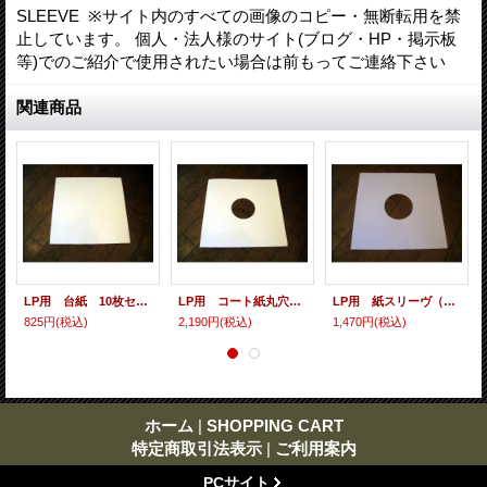
SLEEVE ※サイト内のすべての画像のコピー・無断転用を禁
止しています。 個人・法人様のサイト(ブログ・HP・掲示板
等)でのご紹介で使用されたい場合は前もってご連絡下さい
関連商品
LP用 台紙 10枚セット
LP用 コート紙丸穴ジャケ 10枚セット
LP用 紙スリーヴ（レギュラー 四角の角） 10枚セット
825円
(税込)
2,190円
(税込)
1,470円
(税込)
ホーム
|
SHOPPING CART
特定商取引法表示
|
ご利用案内
PCサイト