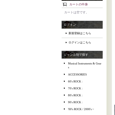
カートの中身
カートは空です。
ログイン
新規登録はこちら
ログインはこちら
ジャンル別で探す
Musical Instruments & Gear
s
ACCESSORIES
60's ROCK :
70's ROCK :
80's ROCK :
90's ROCK :
'00's ROCK / 2000's ~