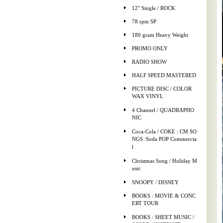
12" Single / ROCK
78 rpm SP
180 gram Heavy Weight
PROMO ONLY
RADIO SHOW
HALF SPEED MASTERED
PICTURE DISC / COLOR
WAX VINYL
4 Channel / QUADRAPHO
NIC
Coca-Cola / COKE : CM SO
NGS :Soda POP Commercia
l
Christmas Song / Holiday M
usic
SNOOPY / DISNEY
BOOKS : MOVIE & CONC
ERT TOUR
BOOKS : SHEET MUSIC /