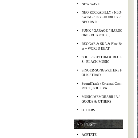
NEW WAVE :
NEO ROCKABILLY / NEO-
SWING / PSYCHOBILLY /
NEO R&R :
PUNK / GARAGE / HARDC
ORE / PUB ROCK ;
REGGAE & SKA & Blue Be
at + WORLD BEAT
SOUL / RHYTHM & BLUE
S : BLACK MUSIC
SINGER-SONGWRITER / F
OLK / TRAD. :
SoundTrack / Original Cast :
ROCK, SOUL VA
MUSIC MEMORABILIA /
GOODS & OTHERS
OTHERS
A to Zで探す
ACETATE