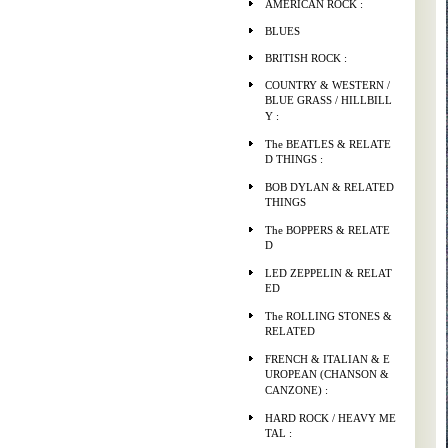
AMERICAN ROCK :
BLUES
BRITISH ROCK :
COUNTRY & WESTERN /
BLUE GRASS / HILLBILL
Y :
The BEATLES & RELATE
D THINGS :
BOB DYLAN & RELATED
THINGS
The BOPPERS & RELATE
D
LED ZEPPELIN & RELAT
ED
The ROLLING STONES &
RELATED
FRENCH & ITALIAN & E
UROPEAN (CHANSON &
CANZONE) :
HARD ROCK / HEAVY ME
TAL :