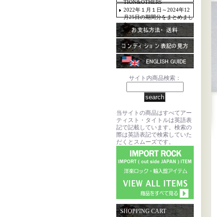
TION&OTHERS
2022年１月１日～2024年12
月25日の期間分をまとめまし
た。
サイト内商品検索：
当サイトの商品はすべてアー
ティスト・タイトルは英語表
記で記載しています。検索の
際は英語表記で検索していた
だくとスムーズです。
SHOPPING CART