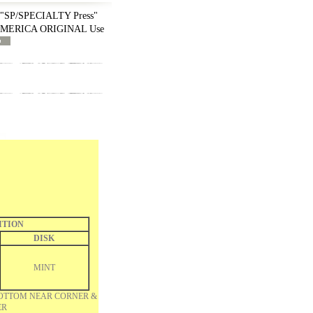
SP/SPECIALTY Press"
 AMERICA ORIGINAL Use
ITION
DISK
MINT
OTTOM NEAR CORNER &
ER