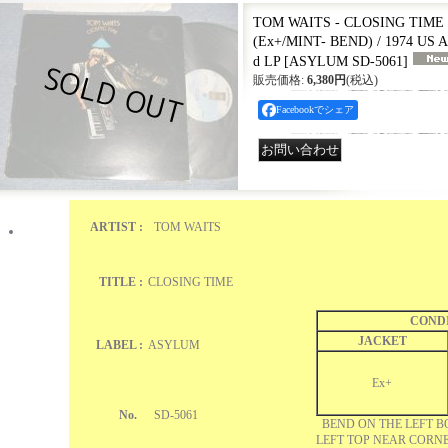
TOM WAITS - CLOSING TIME "
(Ex+/MINT- BEND) / 1974 US
d LP
[
ASYLUM SD-5061
]
販売価格
:
6,380円
(税込)
Facebookでシェア
ARTIST :
TOM WAITS
TITLE :
CLOSING TIME
COND
JACKET
LABEL :
ASYLUM
Ex+
No.
SD-5061
BEND ON THE LEFT B
LEFT TOP NEAR CORN