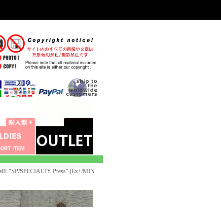
E "SP/SPECIALTY Press" (Ex+/MIN