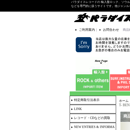
パラダイスレコードの 輸入盤ロック、ソウ
などを専門的に扱うサイトです。他ジャンル
ご利用案内
｜
お問合わせ
商品
特定商取引法表示
ホーム
T- BEN
LINK
商
レコード・CDなどの買取
NEW ENTRIES & INFORMA