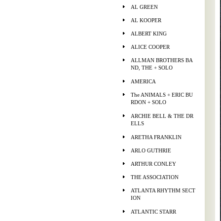
AL GREEN
AL KOOPER
ALBERT KING
ALICE COOPER
ALLMAN BROTHERS BA
ND, THE + SOLO
AMERICA
The ANIMALS + ERIC BU
RDON + SOLO
ARCHIE BELL & THE DR
ELLS
ARETHA FRANKLIN
ARLO GUTHRIE
ARTHUR CONLEY
THE ASSOCIATION
ATLANTA RHYTHM SECT
ION
ATLANTIC STARR