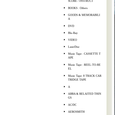
SCORE / INSTRUCT
BOOKS : Others
GOODS & MEMORABILI
A
DVD
Blu-Ray
VIDEO
LaserDisc
Music Tape : CASSETTE T
APE
Music Tape : REEL-TO-RE
EL
Music Tape: 8 TRACK CAR
TRIDGE TAPE
A
ABBA & RELAITED THIN
GS
AC/DC
AEROSMITH