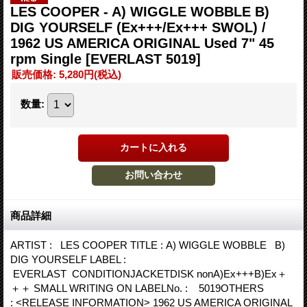
LES COOPER - A) WIGGLE WOBBLE B)
DIG YOURSELF (Ex+++/Ex+++ SWOL) /
1962 US AMERICA ORIGINAL Used 7" 45
rpm Single
[EVERLAST 5019]
販売価格
:
5,280円
(税込)
数量
:
商品詳細
ARTIST : LES COOPER TITLE : A) WIGGLE WOBBLE B)
DIG YOURSELF LABEL :
EVERLAST CONDITIONJACKETDISK nonA)Ex+++B)Ex＋
＋＋ SMALL WRITING ON LABELNo. : 5019OTHERS
: <RELEASE INFORMATION> 1962 US AMERICA ORIGINAL