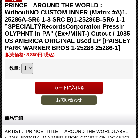
PRINCE - AROUND THE WORLD :
Without/NO CUSTOM INNER (Matrix #A)1-
25286A-SR6 1-3 SRC B)1-25286B-SR6 1-1
”SPECIALTÝRecordsCorporation Pressin
OLYPHNT in PA” (Ex+/MINT-) Cutout / 1985
US AMERICA ORIGINAL Used LP
[PAISLEY
PARK WARNER BROS 1-25286 25286-1]
販売価格
:
3,850円
(税込)
数量
:
商品詳細
ARTIST : PRINCE TITLE : AROUND THE WORLDLABEL
: PAISLEYPARK WARNER BROS CONDITIONJACKETC)