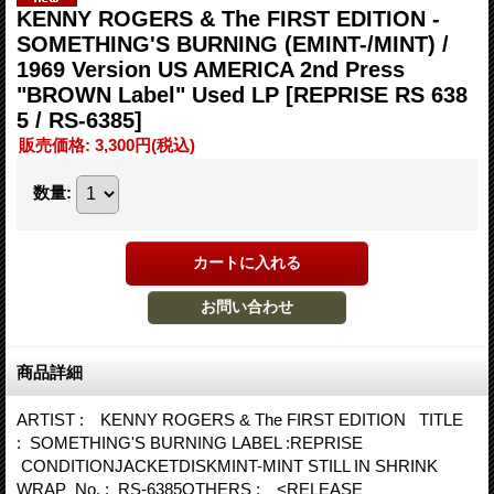
KENNY ROGERS & The FIRST EDITION -
SOMETHING'S BURNING (EMINT-/MINT) /
1969 Version US AMERICA 2nd Press
"BROWN Label" Used LP
[REPRISE RS 638
5 / RS-6385]
販売価格
:
3,300円
(税込)
数量
:
商品詳細
ARTIST : KENNY ROGERS & The FIRST EDITION TITLE
: SOMETHING'S BURNING LABEL :REPRISE
CONDITIONJACKETDISKMINT-MINT STILL IN SHRINK
WRAP No. : RS-6385OTHERS : <RELEASE