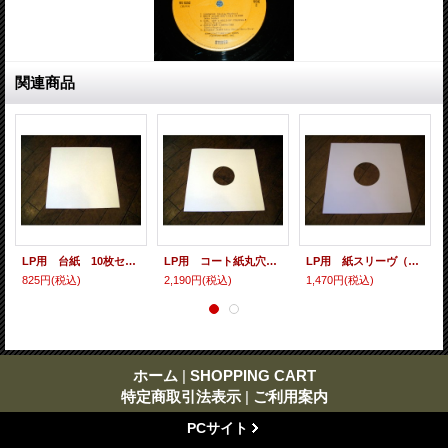
関連商品
LP用 台紙 10枚セット
LP用 コート紙丸穴ジャケ 10枚セット
LP用 紙スリーヴ（レギュラー 四角の角） 10枚セット
825円
(税込)
2,190円
(税込)
1,470円
(税込)
ホーム
|
SHOPPING CART
特定商取引法表示
|
ご利用案内
PCサイト