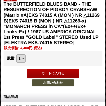
The BUTTERFIELD BLUES BAND - THE
RESURRECTION OF PIGBOY CRABSHAW
(Matrix #A)EKS 74015 A (MON ) NR △11269
B)EKS 74015 B (MON ) NR △11269-x)
"MONARCH PRESS in CA"(Ex++/Ex+
Looks:Ex) / 1967 US AMERICA ORIGINAL
1st Press "GOLD Label" STEREO Used LP
[ELEKTRA EKS-74015 STEREO]
販売価格
:
4,400円
(税込)
数量
:
商品詳細