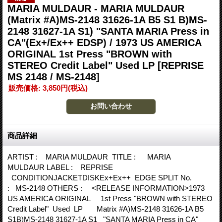
MARIA MULDAUR - MARIA MULDAUR
(Matrix #A)MS-2148 31626-1A B5 S1 B)MS-
2148 31627-1A S1) "SANTA MARIA Press in
CA"(Ex+/Ex++ EDSP) / 1973 US AMERICA
ORIGINAL 1st Press "BROWN with
STEREO Credit Label" Used LP
[REPRISE
MS 2148 / MS-2148]
販売価格
:
3,850円
(税込)
商品詳細
ARTIST : MARIA MULDAUR TITLE : MARIA
MULDAUR LABEL : REPRISE
CONDITIONJACKETDISKEx+Ex++ EDGE SPLIT No.
: MS-2148 OTHERS : <RELEASE INFORMATION>1973
US AMERICA ORIGINAL 1st Press "BROWN with STEREO
Credit Label" Used LP Matrix #A)MS-2148 31626-1A B5
S1B)MS-2148 31627-1A S1 "SANTA MARIA Press in CA"