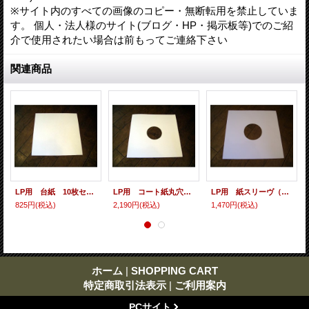
※サイト内のすべての画像のコピー・無断転用を禁止していま
す。 個人・法人様のサイト(ブログ・HP・掲示板等)でのご紹
介で使用されたい場合は前もってご連絡下さい
関連商品
LP用 台紙 10枚セット
LP用 コート紙丸穴ジャケ 10枚セット
LP用 紙スリーヴ（レギュラー 四角の角） 10枚セット
825円
(税込)
2,190円
(税込)
1,470円
(税込)
ホーム
|
SHOPPING CART
特定商取引法表示
|
ご利用案内
PCサイト