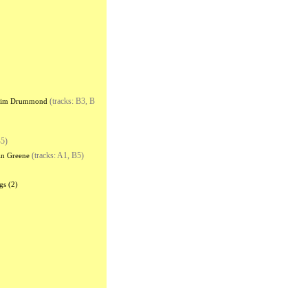
(tracks: B3, B
im Drummond
B5)
(tracks: A1, B5)
in Greene
gs (2)