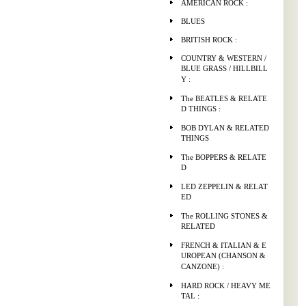
AMERICAN ROCK :
BLUES
BRITISH ROCK :
COUNTRY & WESTERN /
BLUE GRASS / HILLBILL
Y :
The BEATLES & RELATE
D THINGS :
BOB DYLAN & RELATED
THINGS
The BOPPERS & RELATE
D
LED ZEPPELIN & RELAT
ED
The ROLLING STONES &
RELATED
FRENCH & ITALIAN & E
UROPEAN (CHANSON &
CANZONE) :
HARD ROCK / HEAVY ME
TAL :