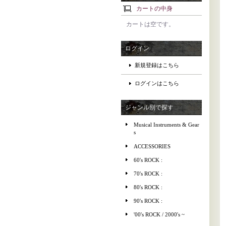
カートの中身
カートは空です。
ログイン
新規登録はこちら
ログインはこちら
ジャンル別で探す
Musical Instruments & Gear
s
ACCESSORIES
60's ROCK :
70's ROCK :
80's ROCK :
90's ROCK :
'00's ROCK / 2000's ~