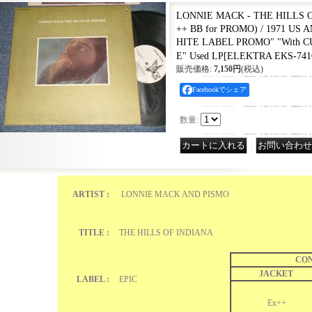
LONNIE MACK - THE HILLS O
++ BB for PROMO) / 1971 US
HITE LABEL PROMO" "With 
E" Used LP
[
ELEKTRA EKS-741
販売価格
:
7,150円
(税込)
Facebookでシェア
数量
:
｜
ARTIST :
LONNIE MACK AND PISMO
TITLE :
THE HILLS OF INDIANA
CON
JACKET
LABEL :
EPIC
Ex++