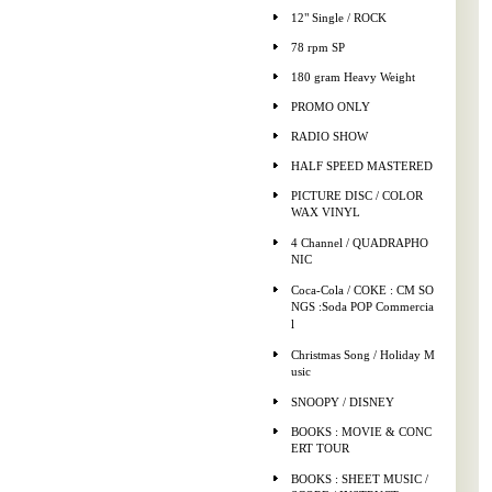
12" Single / ROCK
78 rpm SP
180 gram Heavy Weight
PROMO ONLY
RADIO SHOW
HALF SPEED MASTERED
PICTURE DISC / COLOR
WAX VINYL
4 Channel / QUADRAPHO
NIC
Coca-Cola / COKE : CM SO
NGS :Soda POP Commercia
l
Christmas Song / Holiday M
usic
SNOOPY / DISNEY
BOOKS : MOVIE & CONC
ERT TOUR
BOOKS : SHEET MUSIC /