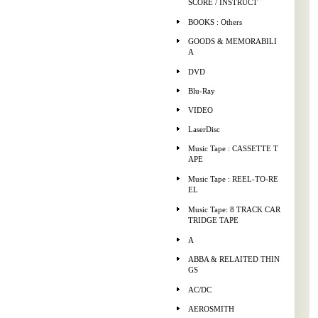
SCORE / INSTRUCT
BOOKS : Others
GOODS & MEMORABILI
A
DVD
Blu-Ray
VIDEO
LaserDisc
Music Tape : CASSETTE T
APE
Music Tape : REEL-TO-RE
EL
Music Tape: 8 TRACK CAR
TRIDGE TAPE
A
ABBA & RELAITED THIN
GS
AC/DC
AEROSMITH