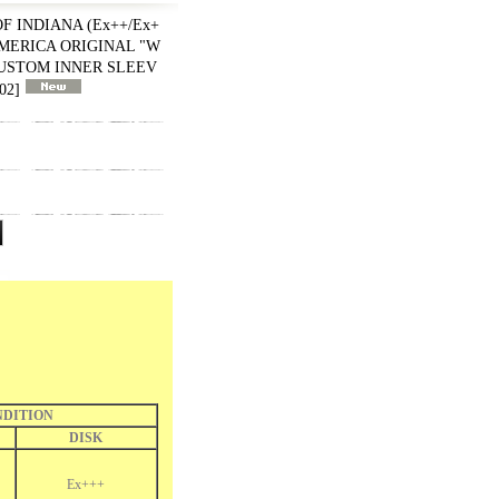
F INDIANA (Ex++/Ex+
 AMERICA ORIGINAL "W
CUSTOM INNER SLEEV
02
]
DITION
DISK
Ex+++