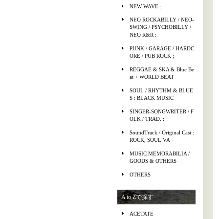
NEW WAVE :
NEO ROCKABILLY / NEO-
SWING / PSYCHOBILLY /
NEO R&R :
PUNK / GARAGE / HARDC
ORE / PUB ROCK ;
REGGAE & SKA & Blue Be
at + WORLD BEAT
SOUL / RHYTHM & BLUE
S : BLACK MUSIC
SINGER-SONGWRITER / F
OLK / TRAD. :
SoundTrack / Original Cast :
ROCK, SOUL VA
MUSIC MEMORABILIA /
GOODS & OTHERS
OTHERS
A to Zで探す
ACETATE