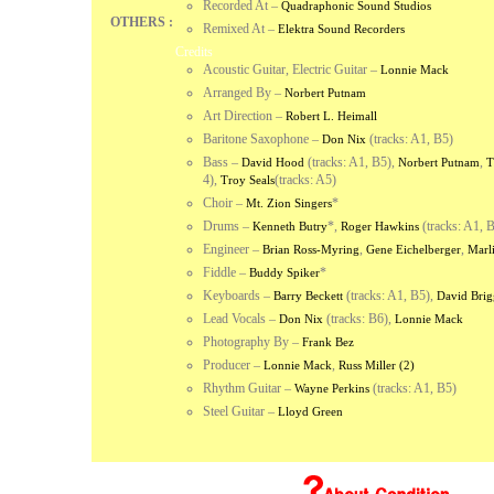
Recorded At
–
Quadraphonic Sound Studios
OTHERS :
Remixed At
–
Elektra Sound Recorders
Credits
Acoustic Guitar, Electric Guitar
–
Lonnie Mack
Arranged By
–
Norbert Putnam
Art Direction
–
Robert L. Heimall
Baritone Saxophone
–
(tracks: A1, B5)
Don Nix
Bass
–
(tracks: A1, B5),
,
David Hood
Norbert Putnam
T
4),
(tracks: A5)
Troy Seals
Choir
–
*
Mt. Zion Singers
Drums
–
*,
(tracks: A1, 
Kenneth Butry
Roger Hawkins
Engineer
–
,
,
Brian Ross-Myring
Gene Eichelberger
Marl
Fiddle
–
*
Buddy Spiker
Keyboards
–
(tracks: A1, B5),
Barry Beckett
David Brig
Lead Vocals
–
(tracks: B6),
Don Nix
Lonnie Mack
Photography By
–
Frank Bez
Producer
–
,
Lonnie Mack
Russ Miller (2)
Rhythm Guitar
–
(tracks: A1, B5)
Wayne Perkins
Steel Guitar
–
Lloyd Green