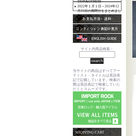
TION&OTHERS
2022年１月１日～2024年12
月25日の期間分をまとめまし
た。
サイト内商品検索：
当サイトの商品はすべてアー
ティスト・タイトルは英語表
記で記載しています。検索の
際は英語表記で検索していた
だくとスムーズです。
SHOPPING CART