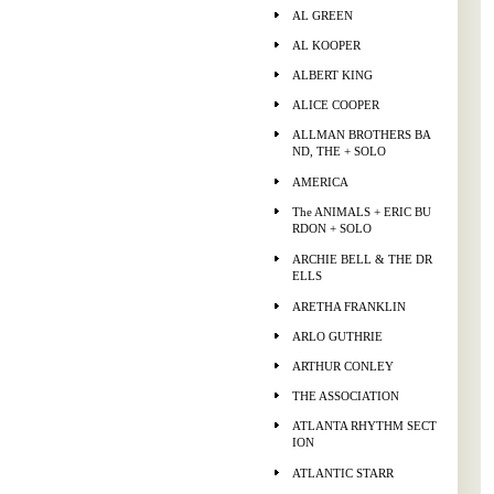
AL GREEN
AL KOOPER
ALBERT KING
ALICE COOPER
ALLMAN BROTHERS BA
ND, THE + SOLO
AMERICA
The ANIMALS + ERIC BU
RDON + SOLO
ARCHIE BELL & THE DR
ELLS
ARETHA FRANKLIN
ARLO GUTHRIE
ARTHUR CONLEY
THE ASSOCIATION
ATLANTA RHYTHM SECT
ION
ATLANTIC STARR