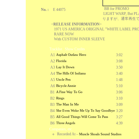
BB for PROMO
No. :
E 44075
LIGHT WARP, But
りますが、通常再生
<
RELEASE INFORMATION
>
1971 US AMERICA ORIGINAL "WHITE LABEL PRO
RARE NOW
With CUSTOM INNER SLEEVE
Tracklist
Show Credits
A1
Asphalt Outlaw Hero
3:02
A2
Florida
3:08
A3
Lay It Down
3:50
A4
The Hills Of Indiana
3:40
A5
Uncle Pen
1:48
A6
Bicycle Annie
5:10
B1
A Fine Way To Go
3:06
B2
Rings
3:10
B3
The Man In Me
3:09
B4
She Even Woke Me Up To Say Goodbye
3:20
B5
All Good Things Will Come To Pass
3:27
B6
Three Angels
4:39
Companies, etc.
Recorded At
–
Muscle Shoals Sound Studios