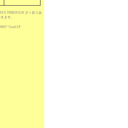
 PLAYS THROUGH 少々反りあ
できます。
MO" Used LP