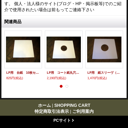
す。 個人・法人様のサイト(ブログ・HP・掲示板等)でのご紹
介で使用されたい場合は前もってご連絡下さい
関連商品
LP用 台紙 10枚セット
LP用 コート紙丸穴ジャケ 10枚セット
LP用 紙スリーヴ（レギュラー 四角の角） 10枚セット
825円
(税込)
2,190円
(税込)
1,470円
(税込)
ホーム
|
SHOPPING CART
特定商取引法表示
|
ご利用案内
PCサイト