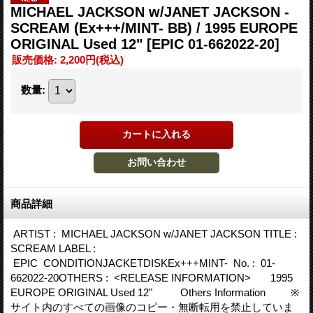
MICHAEL JACKSON w/JANET JACKSON -
SCREAM (Ex+++/MINT- BB) / 1995 EUROPE
ORIGINAL Used 12"
[EPIC 01-662022-20]
販売価格
:
2,200円
(税込)
数量
:
商品詳細
ARTIST : MICHAEL JACKSON w/JANET JACKSON TITLE :
SCREAM LABEL :
EPIC CONDITIONJACKETDISKEx+++MINT- No. : 01-
662022-20OTHERS : <RELEASE INFORMATION> 1995
EUROPE ORIGINAL Used 12" Others Information ※
サイト内のすべての画像のコピー・無断転用を禁止していま