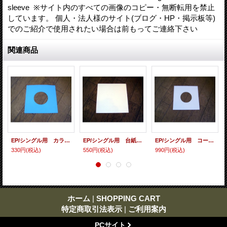
sleeve ※サイト内のすべての画像のコピー・無断転用を禁止
しています。 個人・法人様のサイト(ブログ・HP・掲示板等)
でのご紹介で使用されたい場合は前もってご連絡下さい
関連商品
EP/シングル用 カラースリーヴ（全4色） 5枚セット
EP/シングル用 台紙 10枚セット
EP/シングル用 コート紙丸穴ジャケ 白 10 copies set / １０枚セット
330円
(税込)
550円
(税込)
990円
(税込)
ホーム
|
SHOPPING CART
特定商取引法表示
|
ご利用案内
PCサイト