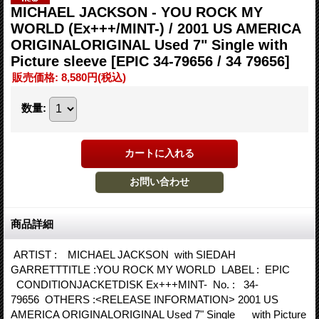
MICHAEL JACKSON - YOU ROCK MY
WORLD (Ex+++/MINT-) / 2001 US AMERICA
ORIGINALORIGINAL Used 7" Single with
Picture sleeve
[EPIC 34-79656 / 34 79656]
販売価格
:
8,580円
(税込)
数量
:
商品詳細
ARTIST : MICHAEL JACKSON with SIEDAH
GARRETTTITLE :YOU ROCK MY WORLD LABEL : EPIC
CONDITIONJACKETDISK Ex+++MINT- No. : 34-
79656 OTHERS :<RELEASE INFORMATION> 2001 US
AMERICA ORIGINALORIGINAL Used 7" Single with Picture