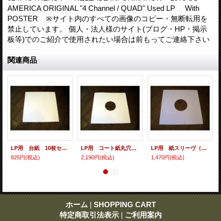
AMERICA ORIGINAL "4 Channel / QUAD" Used LP With
POSTER ※サイト内のすべての画像のコピー・無断転用を
禁止しています。 個人・法人様のサイト(ブログ・HP・掲示
板等)でのご紹介で使用されたい場合は前もってご連絡下さい
関連商品
LP用 台紙 10枚セット
LP用 コート紙丸穴ジャケ 10枚セット
LP用 紙スリーヴ（レギュラー 四角の角） 10枚セット
825円
(税込)
2,190円
(税込)
1,470円
(税込)
ホーム
|
SHOPPING CART
特定商取引法表示
|
ご利用案内