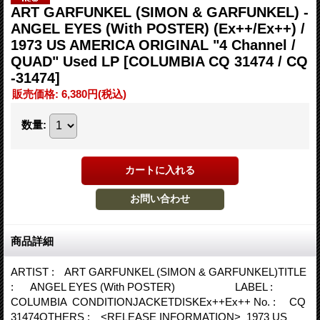
ART GARFUNKEL (SIMON & GARFUNKEL) -
ANGEL EYES (With POSTER) (Ex++/Ex++) /
1973 US AMERICA ORIGINAL "4 Channel /
QUAD" Used LP
[COLUMBIA CQ 31474 / CQ
-31474]
販売価格
:
6,380円
(税込)
数量
:
商品詳細
ARTIST : ART GARFUNKEL (SIMON & GARFUNKEL)TITLE
: ANGEL EYES (With POSTER) LABEL :
COLUMBIA CONDITIONJACKETDISKEx++Ex++ No. : CQ
31474OTHERS : <RELEASE INFORMATION> 1973 US