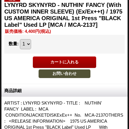
LYNYRD SKYNYRD - NUTHIN' FANCY (With
CUSTOM INNER SLEEVE) (Ex/Ex++t) / 1975
US AMERICA ORIGINAL 1st Press "BLACK
Label" Used LP
[MCA / MCA-2137]
販売価格
:
4,400円
(税込)
数量
:
商品詳細
ARTIST : LYNYRD SKYNYRD - TITLE : NUTHIN'
FANCY LABEL : MCA
CONDITIONJACKETDISKExEx++ No. MCA-2137OTHERS
: <RELEASE INFORMATION> 1975 US AMERICA
ORIGINAL 1st Press "BLACK Label" Used LP With