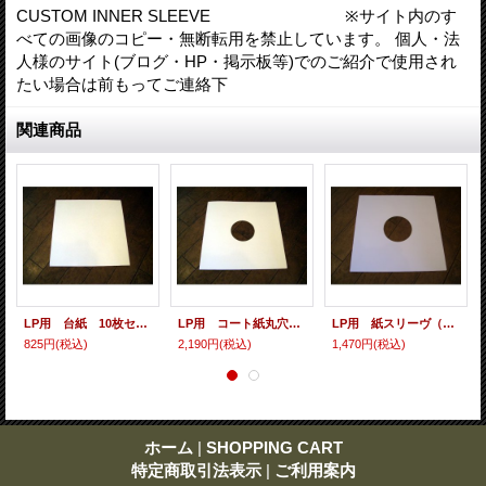
CUSTOM INNER SLEEVE ※サイト内のす
べての画像のコピー・無断転用を禁止しています。 個人・法
人様のサイト(ブログ・HP・掲示板等)でのご紹介で使用され
たい場合は前もってご連絡下
関連商品
LP用 台紙 10枚セット
LP用 コート紙丸穴ジャケ 10枚セット
LP用 紙スリーヴ（レギュラー 四角の角） 10枚セット
825円
(税込)
2,190円
(税込)
1,470円
(税込)
ホーム
|
SHOPPING CART
特定商取引法表示
|
ご利用案内