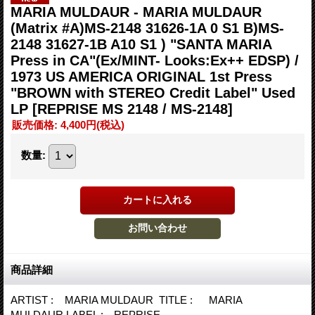
MARIA MULDAUR - MARIA MULDAUR
(Matrix #A)MS-2148 31626-1A 0 S1 B)MS-
2148 31627-1B A10 S1 ) "SANTA MARIA
Press in CA"(Ex/MINT- Looks:Ex++ EDSP) /
1973 US AMERICA ORIGINAL 1st Press
"BROWN with STEREO Credit Label" Used
LP
[REPRISE MS 2148 / MS-2148]
販売価格
:
4,400円
(税込)
数量
:
商品詳細
ARTIST : MARIA MULDAUR TITLE : MARIA
MULDAUR LABEL : REPRISE