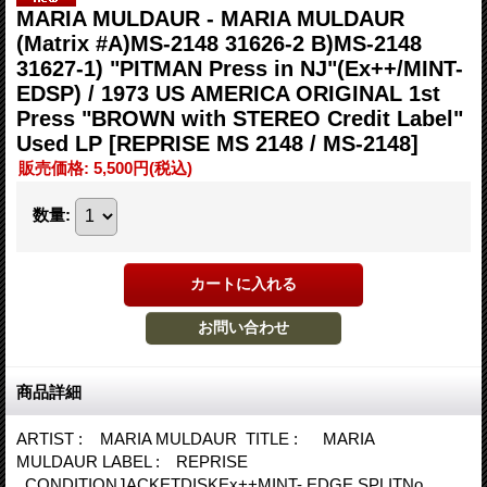
MARIA MULDAUR - MARIA MULDAUR
(Matrix #A)MS-2148 31626-2 B)MS-2148
31627-1) "PITMAN Press in NJ"(Ex++/MINT-
EDSP) / 1973 US AMERICA ORIGINAL 1st
Press "BROWN with STEREO Credit Label"
Used LP
[REPRISE MS 2148 / MS-2148]
販売価格
:
5,500円
(税込)
数量
:
商品詳細
ARTIST : MARIA MULDAUR TITLE : MARIA
MULDAUR LABEL : REPRISE
CONDITIONJACKETDISKEx++MINT- EDGE SPLITNo.