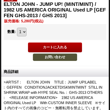
ELTON JOHN - JUMP UP! (MINT/MINT) /
1982 US AMERICA ORIGINAL Used LP
[GEF
FEN GHS-2013 / GHS 2013]
販売価格
:
5,280円
(税込)
数量
:
商品詳細
>ARTIST : ELTON JOHN TITLE : JUMP UP!LABEL
: GEFFEN CONDITIONJACKETDISKMINTMINT STILL IN
SHRINK WRAP with HYPE SEAL No. : GHS-2013 OTHERS
: <RELEASE INFORMATION> 1982 US AMERICA
ORIGINAL Used LP With CUSTOM INNER SLEEVE ※サイ
ト内のすべての画像のコピー・無断転用を禁止しています。