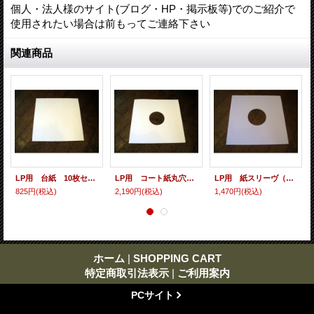
個人・法人様のサイト(ブログ・HP・掲示板等)でのご紹介で
使用されたい場合は前もってご連絡下さい
関連商品
LP用 台紙 10枚セット
LP用 コート紙丸穴ジャケ 10枚セット
LP用 紙スリーヴ（レギュラー 四角の角） 10枚セット
825円
(税込)
2,190円
(税込)
1,470円
(税込)
ホーム
|
SHOPPING CART
特定商取引法表示
|
ご利用案内
PCサイト