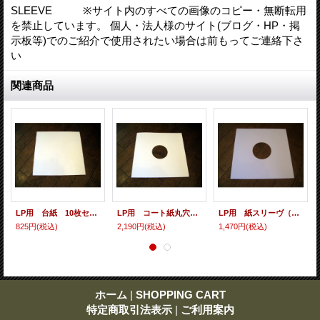
SLEEVE ※サイト内のすべての画像のコピー・無断転用
を禁止しています。 個人・法人様のサイト(ブログ・HP・掲
示板等)でのご紹介で使用されたい場合は前もってご連絡下さ
い
関連商品
LP用 台紙 10枚セット
LP用 コート紙丸穴ジャケ 10枚セット
LP用 紙スリーヴ（レギュラー 四角の角） 10枚セット
825円
(税込)
2,190円
(税込)
1,470円
(税込)
ホーム
|
SHOPPING CART
特定商取引法表示
|
ご利用案内