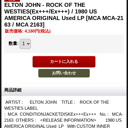
ELTON JOHN - ROCK OF THE
WESTIES(Ex+++/Ex+++) / 1980 US
AMERICA ORIGINAL Used LP
[MCA MCA-21
63 / MCA 2163]
販売価格
:
4,180円
(税込)
数量
:
商品詳細
ARTIST : ELTON JOHN TITLE : ROCK OF THE
WESTIES LABEL
: MCA CONDITIONJACKETDISKEx+++Ex+++ No. : MCA-
2163 OTHERS : <RELEASE INFORMATION> 1980 US
AMERICA ORIGINAL Used LP With CUSTOM INNER