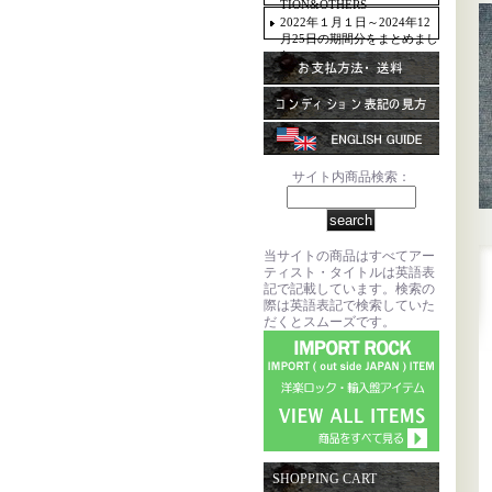
TION&OTHERS
2022年１月１日～2024年12
月25日の期間分をまとめまし
た。
サイト内商品検索：
当サイトの商品はすべてアー
ティスト・タイトルは英語表
記で記載しています。検索の
際は英語表記で検索していた
だくとスムーズです。
SHOPPING CART