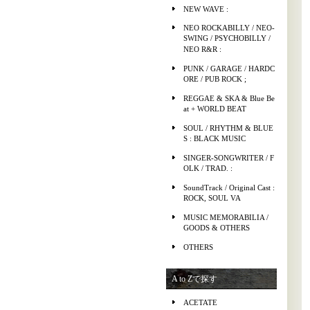
NEW WAVE :
NEO ROCKABILLY / NEO-
SWING / PSYCHOBILLY /
NEO R&R :
PUNK / GARAGE / HARDC
ORE / PUB ROCK ;
REGGAE & SKA & Blue Be
at + WORLD BEAT
SOUL / RHYTHM & BLUE
S : BLACK MUSIC
SINGER-SONGWRITER / F
OLK / TRAD. :
SoundTrack / Original Cast :
ROCK, SOUL VA
MUSIC MEMORABILIA /
GOODS & OTHERS
OTHERS
A to Zで探す
ACETATE