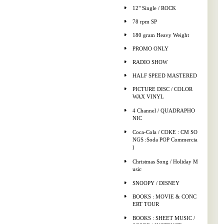
12" Single / ROCK
78 rpm SP
180 gram Heavy Weight
PROMO ONLY
RADIO SHOW
HALF SPEED MASTERED
PICTURE DISC / COLOR
WAX VINYL
4 Channel / QUADRAPHO
NIC
Coca-Cola / COKE : CM SO
NGS :Soda POP Commercia
l
Christmas Song / Holiday M
usic
SNOOPY / DISNEY
BOOKS : MOVIE & CONC
ERT TOUR
BOOKS : SHEET MUSIC /