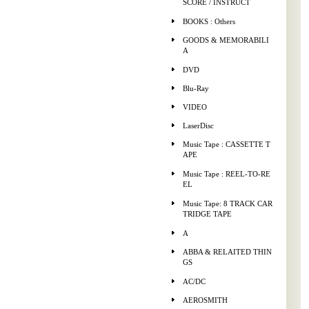
SCORE / INSTRUCT
BOOKS : Others
GOODS & MEMORABILI
A
DVD
Blu-Ray
VIDEO
LaserDisc
Music Tape : CASSETTE T
APE
Music Tape : REEL-TO-RE
EL
Music Tape: 8 TRACK CAR
TRIDGE TAPE
A
ABBA & RELAITED THIN
GS
AC/DC
AEROSMITH