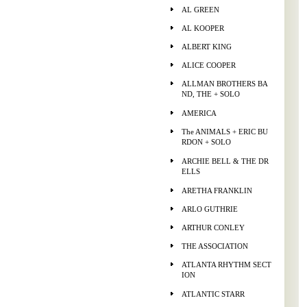
AL GREEN
AL KOOPER
ALBERT KING
ALICE COOPER
ALLMAN BROTHERS BA
ND, THE + SOLO
AMERICA
The ANIMALS + ERIC BU
RDON + SOLO
ARCHIE BELL & THE DR
ELLS
ARETHA FRANKLIN
ARLO GUTHRIE
ARTHUR CONLEY
THE ASSOCIATION
ATLANTA RHYTHM SECT
ION
ATLANTIC STARR