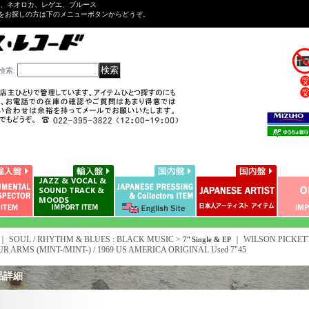
ル、ネオロカ、レゲエ、ブルース
をお探しの方は下のメニューボタンからどうぞ。
検索
:
｜ SOUL / RHYTHM & BLUES : BLACK MUSIC >
｜
WILSON PICKETT
7" Single & EP
R ARMS (MINT-/MINT-) / 1969 US AMERICA ORIGINAL Used 7"45
品詳細