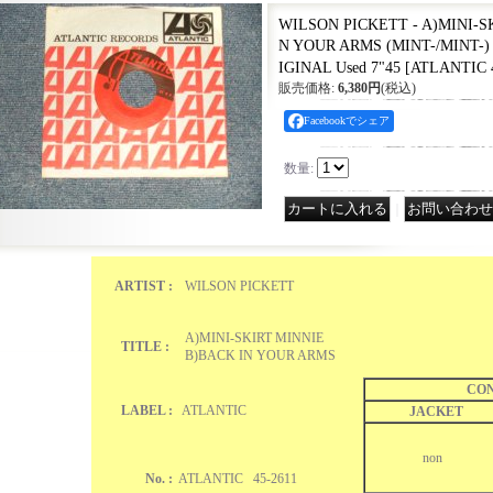
WILSON PICKETT - A)MINI-S
N YOUR ARMS (MINT-/MINT-) 
IGINAL Used 7"45
[
ATLANTIC 4
販売価格
:
6,380円
(税込)
Facebookでシェア
数量
:
｜
ARTIST :
WILSON PICKETT
A)MINI-SKIRT MINNIE
TITLE :
B)BACK IN YOUR ARMS
CON
LABEL :
ATLANTIC
JACKET
non
No. :
ATLANTIC 45-2611