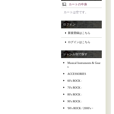
カートの中身
カートは空です。
ログイン
新規登録はこちら
ログインはこちら
ジャンル別で探す
Musical Instruments & Gear
s
ACCESSORIES
60's ROCK :
70's ROCK :
80's ROCK :
90's ROCK :
'00's ROCK / 2000's ~