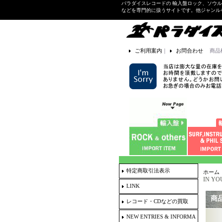
パラダイスレコードの 輸入盤ロック、ソウ
などを専門的に扱うサイトです。他ジャンル
ご利用案内
｜
お問合わせ
商品
特定商取引法表示
ホーム
IN YOU
LINK
商
レコード・CDなどの買取
NEW ENTRIES & INFORMA