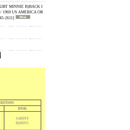
KIRT MINNIE B)BACK I
/ 1969 US AMERICA OR
5-2611
]
DITION
DISK
A)MINT-
B)MINT-