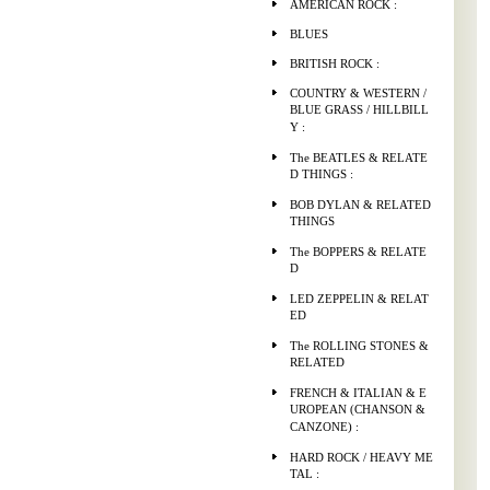
AMERICAN ROCK :
BLUES
BRITISH ROCK :
COUNTRY & WESTERN /
BLUE GRASS / HILLBILL
Y :
The BEATLES & RELATE
D THINGS :
BOB DYLAN & RELATED
THINGS
The BOPPERS & RELATE
D
LED ZEPPELIN & RELAT
ED
The ROLLING STONES &
RELATED
FRENCH & ITALIAN & E
UROPEAN (CHANSON &
CANZONE) :
HARD ROCK / HEAVY ME
TAL :