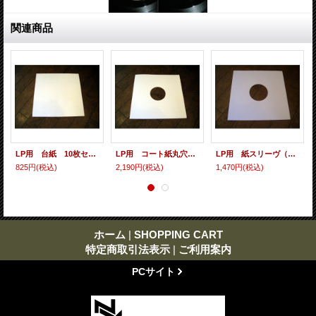
関連商品
LP用 台紙 10枚セット
LP用 コート紙丸穴ジャケ 10枚セット
LP用 紙スリーヴ（レギュラー 四角の角） 10枚セット
825円
(税込)
2,190円
(税込)
1,470円
(税込)
ホーム
|
SHOPPING CART
特定商取引法表示
|
ご利用案内
PCサイト