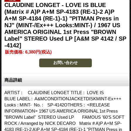
CLAUDINE LONGET - LOVE IS BLUE
(Matrix # A)P A+M SP-4183 (RE-1)-2 A)P
A+M SP-4184 (RE-1)-1) "PITMAN Press in
NJ" (MINT-/Ex+++ Looks:MINT-) / 1967 US
AMERICA ORIGINAL 1st Press "BROWN
Label" STEREO Used LP
[A&M SP 4142 / SP
-4142]
販売価格
:
6,380円
(税込)
商品詳細
ARTIST : CLAUDINE LONGET TITLE : LOVE IS
BLUE LABEL : A&MCONDITIONJACKETDISKMINT-Ex+++
Looks : MINT- No. : SP-4142OTHERS : <RELEASE
INFORMATION> 1967 US AMERICA ORIGINAL 1st Press
"BROWN Label" STEREO Used LP FAMOUS '60'S SOFT
ROCK / Arranged by NICK DECARO Matrix # A)P A+M SP-
4183 (RE-1)-2 A)P A+M SP-4184 (RE-1)-1 "PITMAN Press in