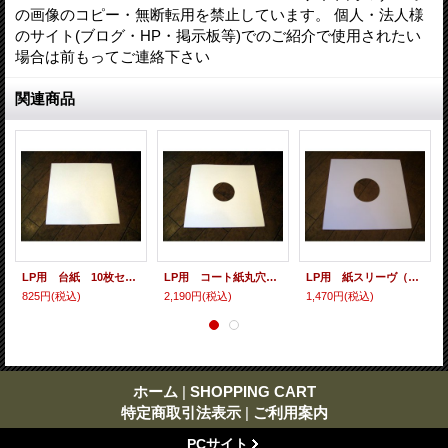
の画像のコピー・無断転用を禁止しています。 個人・法人様
のサイト(ブログ・HP・掲示板等)でのご紹介で使用されたい
場合は前もってご連絡下さい
関連商品
LP用 台紙 10枚セット
LP用 コート紙丸穴ジャケ 10枚セット
LP用 紙スリーヴ（レギュラー 四角の角） 10枚セット
825円
(税込)
2,190円
(税込)
1,470円
(税込)
ホーム
|
SHOPPING CART
特定商取引法表示
|
ご利用案内
PCサイト