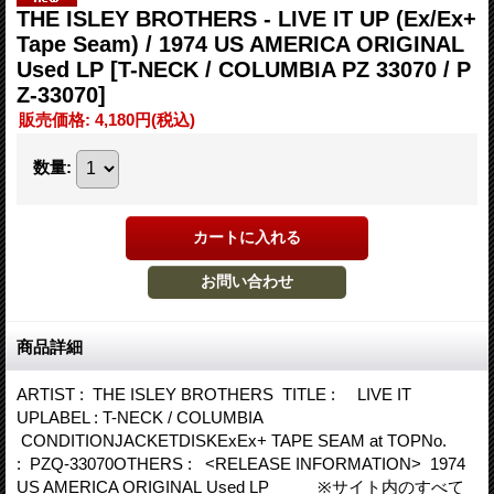
THE ISLEY BROTHERS - LIVE IT UP (Ex/Ex+
Tape Seam) / 1974 US AMERICA ORIGINAL
Used LP
[T-NECK / COLUMBIA PZ 33070 / P
Z-33070]
販売価格
:
4,180円
(税込)
数量
:
商品詳細
ARTIST : THE ISLEY BROTHERS TITLE : LIVE IT
UPLABEL : T-NECK / COLUMBIA
CONDITIONJACKETDISKExEx+ TAPE SEAM at TOPNo.
: PZQ-33070OTHERS : <RELEASE INFORMATION> 1974
US AMERICA ORIGINAL Used LP ※サイト内のすべて