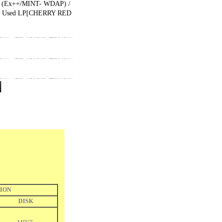
(Ex++/MINT- WDAP) /
Used LP
[
CHERRY RED
ION
DISK