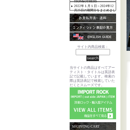
TION&OTHERS
2022年１月１日～2024年12
月25日の期間分をまとめまし
た。
サイト内商品検索：
当サイトの商品はすべてアー
ティスト・タイトルは英語表
記で記載しています。検索の
際は英語表記で検索していた
だくとスムーズです。
SHOPPING CART