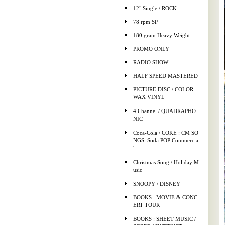
12" Single / ROCK
78 rpm SP
180 gram Heavy Weight
PROMO ONLY
RADIO SHOW
HALF SPEED MASTERED
PICTURE DISC / COLOR
WAX VINYL
4 Channel / QUADRAPHO
NIC
Coca-Cola / COKE : CM SO
NGS :Soda POP Commercia
l
Christmas Song / Holiday M
usic
SNOOPY / DISNEY
BOOKS : MOVIE & CONC
ERT TOUR
BOOKS : SHEET MUSIC /