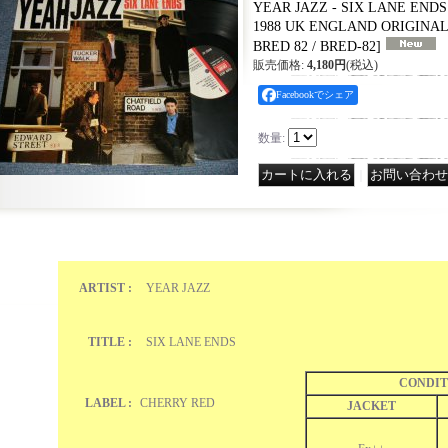
YEAR JAZZ - SIX LANE ENDS 
1988 UK ENGLAND ORIGINAL 
BRED 82 / BRED-82
]
販売価格
:
4,180円
(税込)
Facebookでシェア
数量
:
｜
ARTIST :
YEAR JAZZ
TITLE :
SIX LANE ENDS
CONDIT
LABEL :
CHERRY RED
JACKET