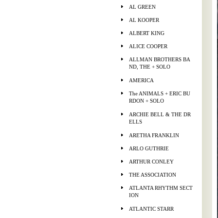
AL GREEN
AL KOOPER
ALBERT KING
ALICE COOPER
ALLMAN BROTHERS BA
ND, THE + SOLO
AMERICA
The ANIMALS + ERIC BU
RDON + SOLO
ARCHIE BELL & THE DR
ELLS
ARETHA FRANKLIN
ARLO GUTHRIE
ARTHUR CONLEY
THE ASSOCIATION
ATLANTA RHYTHM SECT
ION
ATLANTIC STARR