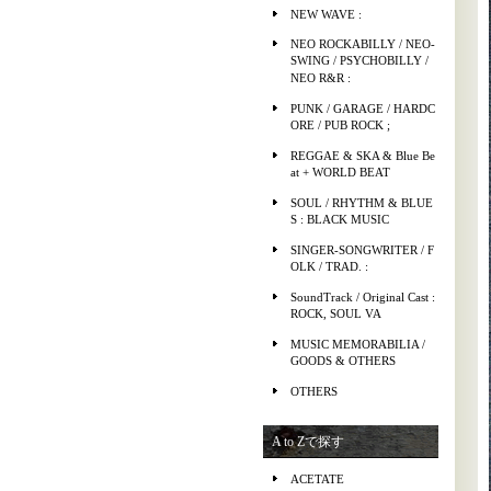
NEW WAVE :
NEO ROCKABILLY / NEO-
SWING / PSYCHOBILLY /
NEO R&R :
PUNK / GARAGE / HARDC
ORE / PUB ROCK ;
REGGAE & SKA & Blue Be
at + WORLD BEAT
SOUL / RHYTHM & BLUE
S : BLACK MUSIC
SINGER-SONGWRITER / F
OLK / TRAD. :
SoundTrack / Original Cast :
ROCK, SOUL VA
MUSIC MEMORABILIA /
GOODS & OTHERS
OTHERS
A to Zで探す
ACETATE