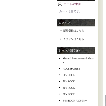
カートの中身
カートは空です。
ログイン
新規登録はこちら
ログインはこちら
ジャンル別で探す
Musical Instruments & Gear
s
ACCESSORIES
60's ROCK :
70's ROCK :
80's ROCK :
90's ROCK :
'00's ROCK / 2000's ~