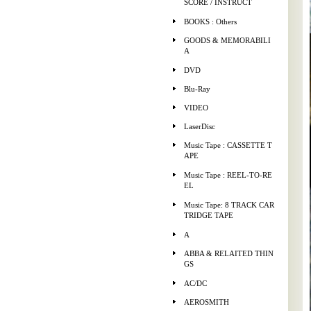
SCORE / INSTRUCT
BOOKS : Others
GOODS & MEMORABILI
A
DVD
Blu-Ray
VIDEO
LaserDisc
Music Tape : CASSETTE T
APE
Music Tape : REEL-TO-RE
EL
Music Tape: 8 TRACK CAR
TRIDGE TAPE
A
ABBA & RELAITED THIN
GS
AC/DC
AEROSMITH