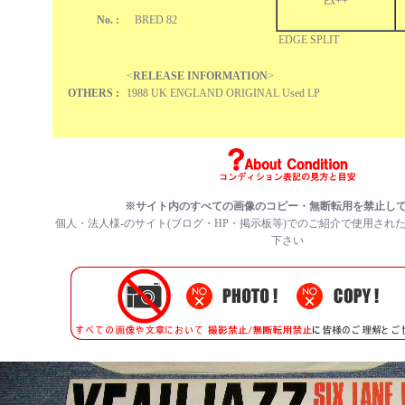
Ex++
No. :
BRED 82
EDGE SPLIT
<
RELEASE INFORMATION
>
OTHERS :
1988 UK ENGLAND ORIGINAL Used LP
※サイト内のすべての画像のコピー・無断転用を禁止し
個人・法人様-のサイト(ブログ・HP・掲示板等)でのご紹介で使用され
下さい