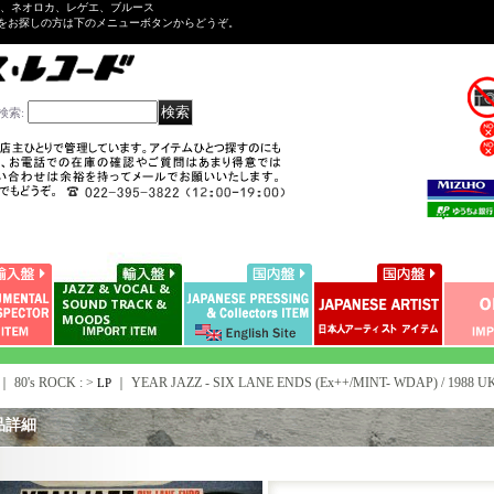
ル、ネオロカ、レゲエ、ブルース
をお探しの方は下のメニューボタンからどうぞ。
検索
:
｜ 80's ROCK : >
｜
YEAR JAZZ - SIX LANE ENDS (Ex++/MINT- WDAP) / 1988 
LP
品詳細