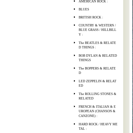
AMERICAN ROCK :
BLUES
BRITISH ROCK :
COUNTRY & WESTERN /
BLUE GRASS / HILLBILL
Y :
The BEATLES & RELATE
D THINGS :
BOB DYLAN & RELATED
THINGS
The BOPPERS & RELATE
D
LED ZEPPELIN & RELAT
ED
The ROLLING STONES &
RELATED
FRENCH & ITALIAN & E
UROPEAN (CHANSON &
CANZONE) :
HARD ROCK / HEAVY ME
TAL :